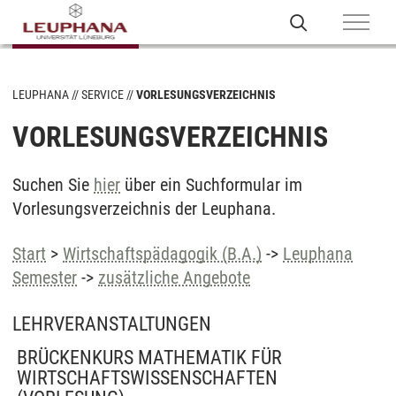
LEUPHANA
SERVICE
VORLESUNGSVERZEICHNIS
VORLESUNGSVERZEICHNIS
Suchen Sie
hier
über ein Suchformular im
Vorlesungsverzeichnis der Leuphana.
Start
>
Wirtschaftspädagogik (B.A.)
->
Leuphana
Semester
->
zusätzliche Angebote
LEHRVERANSTALTUNGEN
BRÜCKENKURS MATHEMATIK FÜR
WIRTSCHAFTSWISSENSCHAFTEN