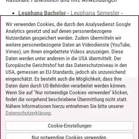
Leuphana Bachelor
-
Leuphana Semester
-
zusätzliche Angebote
Wir verwenden Cookies, die durch den Analysedienst Google
Wirtschaftspädagogik
-
Leuphana Semester
-
Analytics gesetzt und auf denen personenbezogene
zusätzliche Angebote
Nutzerdaten gespeichert werden. Zudem übermitteln wir
weitere personenbezogene Daten an Videodienste (YouTube,
Vimeo), um Ihnen eingebettete Videos anzuzeigen. Diese
Daten werden unter anderem in die USA übermittelt. Der
Europäische Gerichtshof hat das Datenschutzniveau in den
Timo Leder
/
30.06.2024
USA, gemessen an EU-Standards, jedoch als unzureichend
eingeschätzt. Es besteht auch die Möglichkeit, dass Ihre
Daten dann durch US-Behörden verarbeitet werden können.
KONTAKT
Wenn Sie auf "Nur notwendige Cookies verwenden" klicken,
findet die vorgehend beschriebene Übermittlung nicht statt.
LEUPHANA ALS ARBEITGEBER
Nähere Informationen hierzu entnehmen Sie bitte unserer
INTRANET
Datenschutzerklärung
.
IMPRESSUM
Cookie-Einstellungen
DATENSCHUTZ
BARRIEREFREIHEIT
Nur notwendige Cookies verwenden.