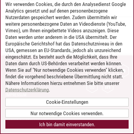
Wir verwenden Cookies, die durch den Analysedienst Google
Analytics gesetzt und auf denen personenbezogene
Nutzerdaten gespeichert werden. Zudem übermitteln wir
weitere personenbezogene Daten an Videodienste (YouTube,
Timo Leder
/
30.06.2024
Vimeo), um Ihnen eingebettete Videos anzuzeigen. Diese
Daten werden unter anderem in die USA übermittelt. Der
Europäische Gerichtshof hat das Datenschutzniveau in den
USA, gemessen an EU-Standards, jedoch als unzureichend
eingeschätzt. Es besteht auch die Möglichkeit, dass Ihre
Daten dann durch US-Behörden verarbeitet werden können.
KONTAKT
Wenn Sie auf "Nur notwendige Cookies verwenden" klicken,
findet die vorgehend beschriebene Übermittlung nicht statt.
LEUPHANA ALS ARBEITGEBER
Nähere Informationen hierzu entnehmen Sie bitte unserer
INTRANET
Datenschutzerklärung
.
IMPRESSUM
Cookie-Einstellungen
DATENSCHUTZ
BARRIEREFREIHEIT
Nur notwendige Cookies verwenden.
COOKIE-EINSTELLUNGEN
Ich bin damit einverstanden.