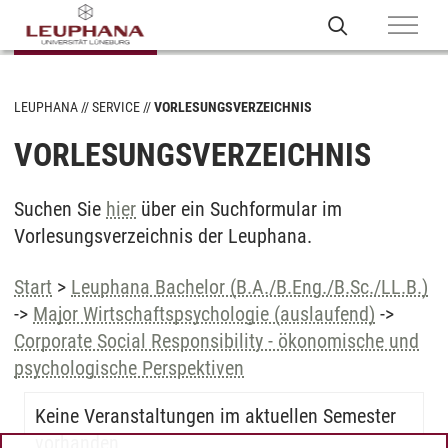
LEUPHANA
SERVICE
VORLESUNGSVERZEICHNIS
VORLESUNGSVERZEICHNIS
Suchen Sie
hier
über ein Suchformular im
Vorlesungsverzeichnis der Leuphana.
Start
>
Leuphana Bachelor (B.A./B.Eng./B.Sc./LL.B.)
->
Major Wirtschaftspsychologie (auslaufend)
->
Corporate Social Responsibility - ökonomische und
psychologische Perspektiven
Keine Veranstaltungen im aktuellen Semester
vorhanden