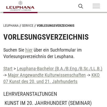
LEUPHANA
SERVICE
VORLESUNGSVERZEICHNIS
VORLESUNGSVERZEICHNIS
Suchen Sie
hier
über ein Suchformular im
Vorlesungsverzeichnis der Leuphana.
Start
>
Leuphana-Bachelor (B.A./B.Eng./B.Sc./LL.B.)
->
Major Angewandte Kulturwissenschaften
->
KKO
07 Kunst des 20. und 21. Jahrhunderts
LEHRVERANSTALTUNGEN
KUNST IM 20. JAHRHUNDERT
(SEMINAR)