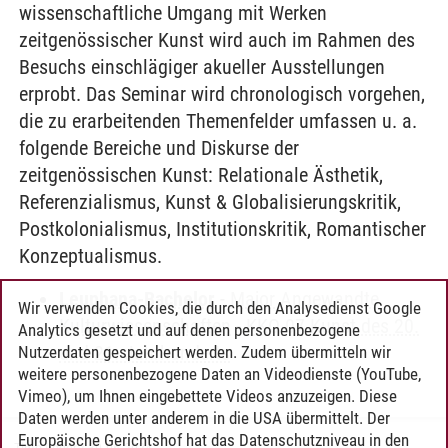
wissenschaftliche Umgang mit Werken
zeitgenössischer Kunst wird auch im Rahmen des
Besuchs einschlägiger akueller Ausstellungen
erprobt. Das Seminar wird chronologisch vorgehen,
die zu erarbeitenden Themenfelder umfassen u. a.
folgende Bereiche und Diskurse der
zeitgenössischen Kunst: Relationale Ästhetik,
Referenzialismus, Kunst & Globalisierungskritik,
Postkolonialismus, Institutionskritik, Romantischer
Konzeptualismus.
Leuphana-Bachelor
-
Major Angewandte
Wir verwenden Cookies, die durch den Analysedienst Google
Kulturwissenschaften
-
KKO 07 Kunst des 20.
Analytics gesetzt und auf denen personenbezogene
und 21. Jahrhunderts
Nutzerdaten gespeichert werden. Zudem übermitteln wir
weitere personenbezogene Daten an Videodienste (YouTube,
Vimeo), um Ihnen eingebettete Videos anzuzeigen. Diese
Daten werden unter anderem in die USA übermittelt. Der
Europäische Gerichtshof hat das Datenschutzniveau in den