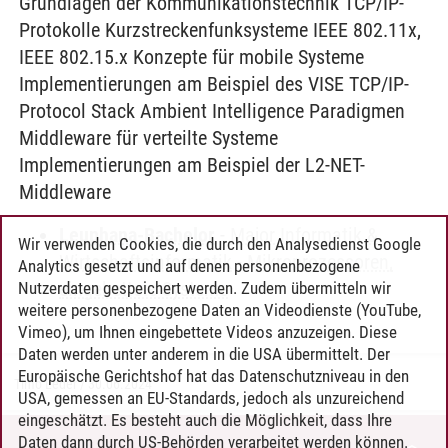
Grundlagen der Kommunikationstechnik TCP/IP-
Protokolle Kurzstreckenfunksysteme IEEE 802.11x,
IEEE 802.15.x Konzepte für mobile Systeme
Implementierungen am Beispiel des VISE TCP/IP-
Protocol Stack Ambient Intelligence Paradigmen
Middleware für verteilte Systeme
Implementierungen am Beispiel der L2-NET-
Middleware
Leuphana-Bachelor
-
Major Informatik &
Wir verwenden Cookies, die durch den Analysedienst Google
Wirtschaftsinformatik
-
Mikroprozessoren,
Analytics gesetzt und auf denen personenbezogene
eingebettete Systeme
Nutzerdaten gespeichert werden. Zudem übermitteln wir
weitere personenbezogene Daten an Videodienste (YouTube,
Vimeo), um Ihnen eingebettete Videos anzuzeigen. Diese
Daten werden unter anderem in die USA übermittelt. Der
Europäische Gerichtshof hat das Datenschutzniveau in den
Timo Leder
/
30.06.2024
USA, gemessen an EU-Standards, jedoch als unzureichend
eingeschätzt. Es besteht auch die Möglichkeit, dass Ihre
Daten dann durch US-Behörden verarbeitet werden können.