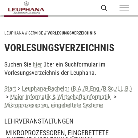
LEUPHANA
SERVICE
VORLESUNGSVERZEICHNIS
VORLESUNGSVERZEICHNIS
Suchen Sie
hier
über ein Suchformular im
Vorlesungsverzeichnis der Leuphana.
Start
>
Leuphana-Bachelor (B.A./B.Eng./B.Sc./LL.B.)
->
Major Informatik & Wirtschaftsinformatik
->
Mikroprozessoren, eingebettete Systeme
LEHRVERANSTALTUNGEN
MIKROPROZESSOREN, EINGEBETTETE