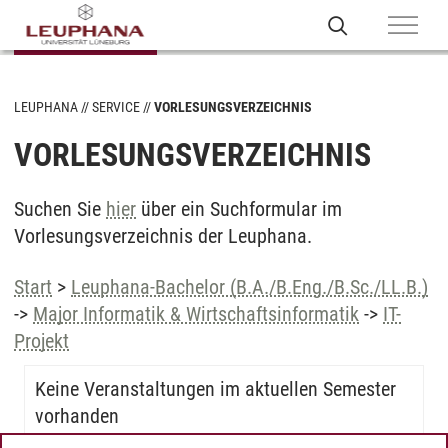
LEUPHANA
SERVICE
VORLESUNGSVERZEICHNIS
VORLESUNGSVERZEICHNIS
Suchen Sie
hier
über ein Suchformular im
Vorlesungsverzeichnis der Leuphana.
Start
>
Leuphana-Bachelor (B.A./B.Eng./B.Sc./LL.B.)
->
Major Informatik & Wirtschaftsinformatik
->
IT-
Projekt
Keine Veranstaltungen im aktuellen Semester
vorhanden