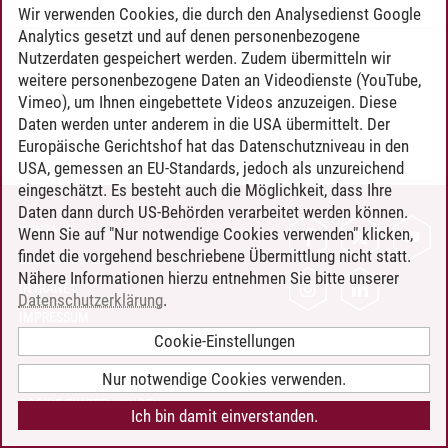
Wir verwenden Cookies, die durch den Analysedienst Google
Analytics gesetzt und auf denen personenbezogene
Nutzerdaten gespeichert werden. Zudem übermitteln wir
Timo Leder
/
30.06.2024
weitere personenbezogene Daten an Videodienste (YouTube,
Vimeo), um Ihnen eingebettete Videos anzuzeigen. Diese
Daten werden unter anderem in die USA übermittelt. Der
Europäische Gerichtshof hat das Datenschutzniveau in den
USA, gemessen an EU-Standards, jedoch als unzureichend
eingeschätzt. Es besteht auch die Möglichkeit, dass Ihre
Daten dann durch US-Behörden verarbeitet werden können.
KONTAKT
Wenn Sie auf "Nur notwendige Cookies verwenden" klicken,
findet die vorgehend beschriebene Übermittlung nicht statt.
LEUPHANA ALS ARBEITGEBER
Nähere Informationen hierzu entnehmen Sie bitte unserer
INTRANET
Datenschutzerklärung
.
IMPRESSUM
Cookie-Einstellungen
DATENSCHUTZ
BARRIEREFREIHEIT
Nur notwendige Cookies verwenden.
COOKIE-EINSTELLUNGEN
Ich bin damit einverstanden.