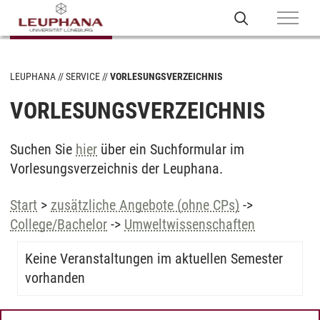
LEUPHANA
SERVICE
VORLESUNGSVERZEICHNIS
VORLESUNGSVERZEICHNIS
Suchen Sie
hier
über ein Suchformular im
Vorlesungsverzeichnis der Leuphana.
Start
>
zusätzliche Angebote (ohne CPs)
->
College/Bachelor
->
Umweltwissenschaften
Keine Veranstaltungen im aktuellen Semester
vorhanden