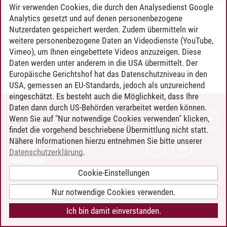
Wir verwenden Cookies, die durch den Analysedienst Google
Timo Leder
/
30.06.2024
Analytics gesetzt und auf denen personenbezogene
Nutzerdaten gespeichert werden. Zudem übermitteln wir
weitere personenbezogene Daten an Videodienste (YouTube,
Vimeo), um Ihnen eingebettete Videos anzuzeigen. Diese
Daten werden unter anderem in die USA übermittelt. Der
Europäische Gerichtshof hat das Datenschutzniveau in den
USA, gemessen an EU-Standards, jedoch als unzureichend
eingeschätzt. Es besteht auch die Möglichkeit, dass Ihre
Daten dann durch US-Behörden verarbeitet werden können.
KONTAKT
Wenn Sie auf "Nur notwendige Cookies verwenden" klicken,
findet die vorgehend beschriebene Übermittlung nicht statt.
LEUPHANA ALS ARBEITGEBER
Nähere Informationen hierzu entnehmen Sie bitte unserer
INTRANET
Datenschutzerklärung
.
IMPRESSUM
Cookie-Einstellungen
DATENSCHUTZ
BARRIEREFREIHEIT
Nur notwendige Cookies verwenden.
COOKIE-EINSTELLUNGEN
Ich bin damit einverstanden.