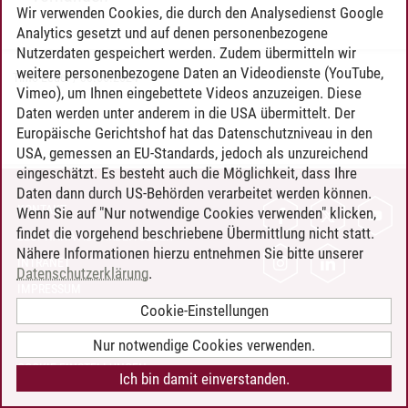
Wir verwenden Cookies, die durch den Analysedienst Google
Analytics gesetzt und auf denen personenbezogene
Nutzerdaten gespeichert werden. Zudem übermitteln wir
weitere personenbezogene Daten an Videodienste (YouTube,
Timo Leder
/
30.06.2024
Vimeo), um Ihnen eingebettete Videos anzuzeigen. Diese
Daten werden unter anderem in die USA übermittelt. Der
Europäische Gerichtshof hat das Datenschutzniveau in den
USA, gemessen an EU-Standards, jedoch als unzureichend
eingeschätzt. Es besteht auch die Möglichkeit, dass Ihre
Daten dann durch US-Behörden verarbeitet werden können.
KONTAKT
Wenn Sie auf "Nur notwendige Cookies verwenden" klicken,
findet die vorgehend beschriebene Übermittlung nicht statt.
LEUPHANA ALS ARBEITGEBER
Nähere Informationen hierzu entnehmen Sie bitte unserer
INTRANET
Datenschutzerklärung
.
IMPRESSUM
Cookie-Einstellungen
DATENSCHUTZ
BARRIEREFREIHEIT
Nur notwendige Cookies verwenden.
COOKIE-EINSTELLUNGEN
Ich bin damit einverstanden.