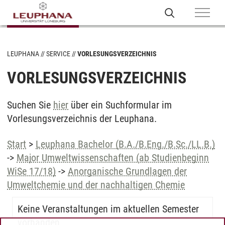
LEUPHANA
SERVICE
VORLESUNGSVERZEICHNIS
VORLESUNGSVERZEICHNIS
Suchen Sie
hier
über ein Suchformular im
Vorlesungsverzeichnis der Leuphana.
Start
>
Leuphana Bachelor (B.A./B.Eng./B.Sc./LL.B.)
->
Major Umweltwissenschaften (ab Studienbeginn
WiSe 17/18)
->
Anorganische Grundlagen der
Umweltchemie und der nachhaltigen Chemie
Keine Veranstaltungen im aktuellen Semester
vorhanden