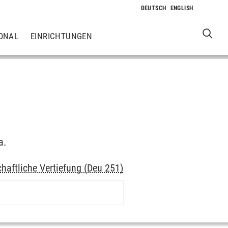
ONAL
EINRICHTUNGEN
a.
haftliche Vertiefung (Deu 251)