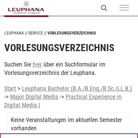
LEUPHANA
SERVICE
VORLESUNGSVERZEICHNIS
VORLESUNGSVERZEICHNIS
Suchen Sie
hier
über ein Suchformular im
Vorlesungsverzeichnis der Leuphana.
Start
>
Leuphana Bachelor (B.A./B.Eng./B.Sc./LL.B.)
->
Major Digital Media
->
Practical Experience in
Digital Media I
Keine Veranstaltungen im aktuellen Semester
vorhanden