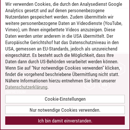
Wir verwenden Cookies, die durch den Analysedienst Google
Analytics gesetzt und auf denen personenbezogene
Nutzerdaten gespeichert werden. Zudem übermitteln wir
Timo Leder
/
30.06.2024
weitere personenbezogene Daten an Videodienste (YouTube,
Vimeo), um Ihnen eingebettete Videos anzuzeigen. Diese
Daten werden unter anderem in die USA übermittelt. Der
Europäische Gerichtshof hat das Datenschutzniveau in den
USA, gemessen an EU-Standards, jedoch als unzureichend
eingeschätzt. Es besteht auch die Möglichkeit, dass Ihre
Daten dann durch US-Behörden verarbeitet werden können.
KONTAKT
Wenn Sie auf "Nur notwendige Cookies verwenden" klicken,
findet die vorgehend beschriebene Übermittlung nicht statt.
LEUPHANA ALS ARBEITGEBER
Nähere Informationen hierzu entnehmen Sie bitte unserer
INTRANET
Datenschutzerklärung
.
IMPRESSUM
Cookie-Einstellungen
DATENSCHUTZ
BARRIEREFREIHEIT
Nur notwendige Cookies verwenden.
COOKIE-EINSTELLUNGEN
Ich bin damit einverstanden.