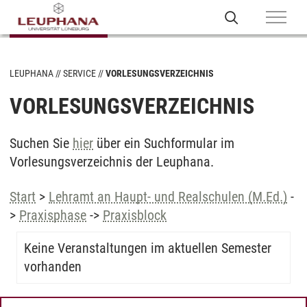
LEUPHANA
SERVICE
VORLESUNGSVERZEICHNIS
VORLESUNGSVERZEICHNIS
Suchen Sie
hier
über ein Suchformular im
Vorlesungsverzeichnis der Leuphana.
Start
>
Lehramt an Haupt- und Realschulen (M.Ed.)
-
>
Praxisphase
->
Praxisblock
Keine Veranstaltungen im aktuellen Semester
vorhanden