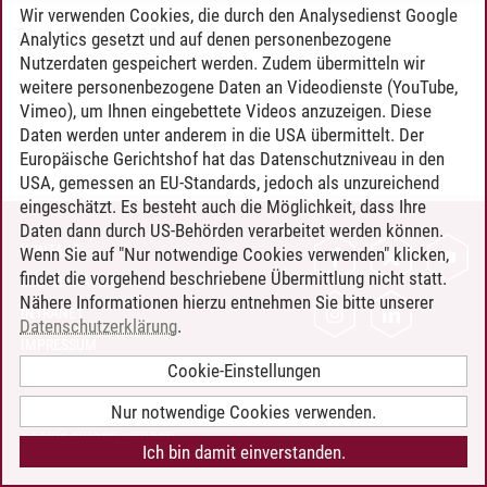
Wir verwenden Cookies, die durch den Analysedienst Google
Timo Leder
/
30.06.2024
Analytics gesetzt und auf denen personenbezogene
Nutzerdaten gespeichert werden. Zudem übermitteln wir
weitere personenbezogene Daten an Videodienste (YouTube,
Vimeo), um Ihnen eingebettete Videos anzuzeigen. Diese
Daten werden unter anderem in die USA übermittelt. Der
Europäische Gerichtshof hat das Datenschutzniveau in den
USA, gemessen an EU-Standards, jedoch als unzureichend
eingeschätzt. Es besteht auch die Möglichkeit, dass Ihre
Daten dann durch US-Behörden verarbeitet werden können.
KONTAKT
Wenn Sie auf "Nur notwendige Cookies verwenden" klicken,
findet die vorgehend beschriebene Übermittlung nicht statt.
LEUPHANA ALS ARBEITGEBER
Nähere Informationen hierzu entnehmen Sie bitte unserer
INTRANET
Datenschutzerklärung
.
IMPRESSUM
Cookie-Einstellungen
DATENSCHUTZ
BARRIEREFREIHEIT
Nur notwendige Cookies verwenden.
COOKIE-EINSTELLUNGEN
Ich bin damit einverstanden.