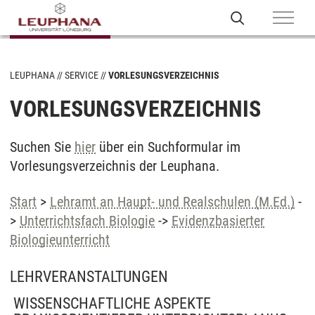
LEUPHANA
SERVICE
VORLESUNGSVERZEICHNIS
VORLESUNGSVERZEICHNIS
Suchen Sie
hier
über ein Suchformular im
Vorlesungsverzeichnis der Leuphana.
Start
>
Lehramt an Haupt- und Realschulen (M.Ed.)
-
>
Unterrichtsfach Biologie
->
Evidenzbasierter
Biologieunterricht
LEHRVERANSTALTUNGEN
WISSENSCHAFTLICHE ASPEKTE