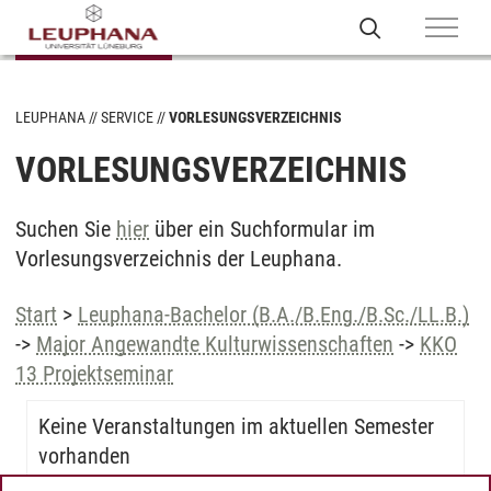
LEUPHANA
SERVICE
VORLESUNGSVERZEICHNIS
VORLESUNGSVERZEICHNIS
Suchen Sie
hier
über ein Suchformular im
Vorlesungsverzeichnis der Leuphana.
Start
>
Leuphana-Bachelor (B.A./B.Eng./B.Sc./LL.B.)
->
Major Angewandte Kulturwissenschaften
->
KKO
13 Projektseminar
Keine Veranstaltungen im aktuellen Semester
vorhanden