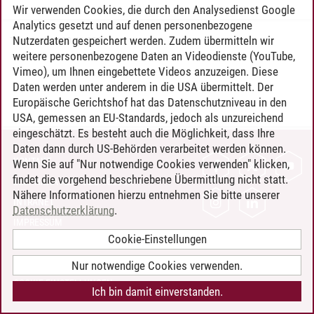
Wir verwenden Cookies, die durch den Analysedienst Google
Analytics gesetzt und auf denen personenbezogene
Nutzerdaten gespeichert werden. Zudem übermitteln wir
Timo Leder
/
30.06.2024
weitere personenbezogene Daten an Videodienste (YouTube,
Vimeo), um Ihnen eingebettete Videos anzuzeigen. Diese
Daten werden unter anderem in die USA übermittelt. Der
Europäische Gerichtshof hat das Datenschutzniveau in den
USA, gemessen an EU-Standards, jedoch als unzureichend
eingeschätzt. Es besteht auch die Möglichkeit, dass Ihre
Daten dann durch US-Behörden verarbeitet werden können.
KONTAKT
Wenn Sie auf "Nur notwendige Cookies verwenden" klicken,
findet die vorgehend beschriebene Übermittlung nicht statt.
LEUPHANA ALS ARBEITGEBER
Nähere Informationen hierzu entnehmen Sie bitte unserer
INTRANET
Datenschutzerklärung
.
IMPRESSUM
Cookie-Einstellungen
DATENSCHUTZ
BARRIEREFREIHEIT
Nur notwendige Cookies verwenden.
COOKIE-EINSTELLUNGEN
Ich bin damit einverstanden.