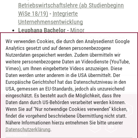
Betriebswirtschaftslehre (ab Studienbeginn
WiSe 18/19)
-
Integrierte
Unternehmensentwicklung
Leuphana Bachelor
-
Minor
Betriebswirtschaftslehre (bis Studienbeginn
Wir verwenden Cookies, die durch den Analysedienst Google
WiSe 17/18)
-
Integrierte
Analytics gesetzt und auf denen personenbezogene
Unternehmensentwicklung
Nutzerdaten gespeichert werden. Zudem übermitteln wir
weitere personenbezogene Daten an Videodienste (YouTube,
Vimeo), um Ihnen eingebettete Videos anzuzeigen. Diese
Daten werden unter anderem in die USA übermittelt. Der
Europäische Gerichtshof hat das Datenschutzniveau in den
Timo Leder
/
30.06.2024
USA, gemessen an EU-Standards, jedoch als unzureichend
eingeschätzt. Es besteht auch die Möglichkeit, dass Ihre
Daten dann durch US-Behörden verarbeitet werden können.
KONTAKT
Wenn Sie auf "Nur notwendige Cookies verwenden" klicken,
findet die vorgehend beschriebene Übermittlung nicht statt.
LEUPHANA ALS ARBEITGEBER
Nähere Informationen hierzu entnehmen Sie bitte unserer
INTRANET
Datenschutzerklärung
.
IMPRESSUM