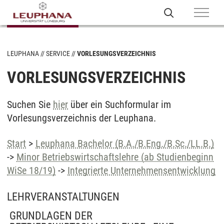
LEUPHANA
SERVICE
VORLESUNGSVERZEICHNIS
VORLESUNGSVERZEICHNIS
Suchen Sie
hier
über ein Suchformular im
Vorlesungsverzeichnis der Leuphana.
Start
>
Leuphana Bachelor (B.A./B.Eng./B.Sc./LL.B.)
->
Minor Betriebswirtschaftslehre (ab Studienbeginn
WiSe 18/19)
->
Integrierte Unternehmensentwicklung
LEHRVERANSTALTUNGEN
GRUNDLAGEN DER