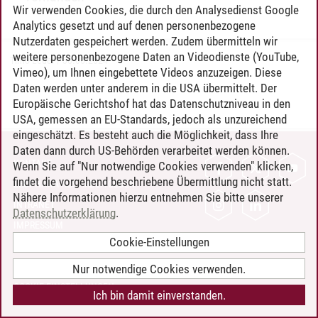
Wir verwenden Cookies, die durch den Analysedienst Google
Analytics gesetzt und auf denen personenbezogene
Nutzerdaten gespeichert werden. Zudem übermitteln wir
weitere personenbezogene Daten an Videodienste (YouTube,
Timo Leder
/
30.06.2024
Vimeo), um Ihnen eingebettete Videos anzuzeigen. Diese
Daten werden unter anderem in die USA übermittelt. Der
Europäische Gerichtshof hat das Datenschutzniveau in den
USA, gemessen an EU-Standards, jedoch als unzureichend
eingeschätzt. Es besteht auch die Möglichkeit, dass Ihre
Daten dann durch US-Behörden verarbeitet werden können.
KONTAKT
Wenn Sie auf "Nur notwendige Cookies verwenden" klicken,
findet die vorgehend beschriebene Übermittlung nicht statt.
LEUPHANA ALS ARBEITGEBER
Nähere Informationen hierzu entnehmen Sie bitte unserer
INTRANET
Datenschutzerklärung
.
IMPRESSUM
Cookie-Einstellungen
DATENSCHUTZ
BARRIEREFREIHEIT
Nur notwendige Cookies verwenden.
COOKIE-EINSTELLUNGEN
Ich bin damit einverstanden.