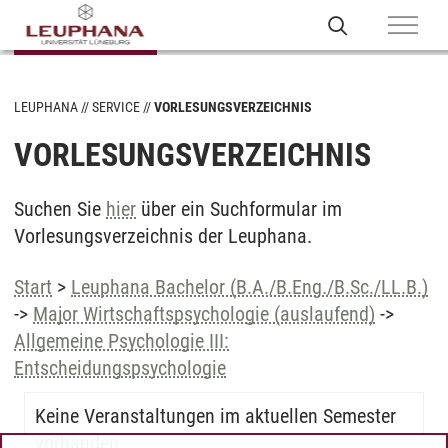
LEUPHANA
SERVICE
VORLESUNGSVERZEICHNIS
VORLESUNGSVERZEICHNIS
Suchen Sie
hier
über ein Suchformular im
Vorlesungsverzeichnis der Leuphana.
Start
>
Leuphana Bachelor (B.A./B.Eng./B.Sc./LL.B.)
->
Major Wirtschaftspsychologie (auslaufend)
->
Allgemeine Psychologie III:
Entscheidungspsychologie
Keine Veranstaltungen im aktuellen Semester
vorhanden