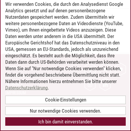
Wir verwenden Cookies, die durch den Analysedienst Google
Analytics gesetzt und auf denen personenbezogene
Nutzerdaten gespeichert werden. Zudem übermitteln wir
Timo Leder
/
30.06.2024
weitere personenbezogene Daten an Videodienste (YouTube,
Vimeo), um Ihnen eingebettete Videos anzuzeigen. Diese
Daten werden unter anderem in die USA übermittelt. Der
Europäische Gerichtshof hat das Datenschutzniveau in den
USA, gemessen an EU-Standards, jedoch als unzureichend
eingeschätzt. Es besteht auch die Möglichkeit, dass Ihre
Daten dann durch US-Behörden verarbeitet werden können.
KONTAKT
Wenn Sie auf "Nur notwendige Cookies verwenden" klicken,
findet die vorgehend beschriebene Übermittlung nicht statt.
LEUPHANA ALS ARBEITGEBER
Nähere Informationen hierzu entnehmen Sie bitte unserer
INTRANET
Datenschutzerklärung
.
IMPRESSUM
Cookie-Einstellungen
DATENSCHUTZ
BARRIEREFREIHEIT
Nur notwendige Cookies verwenden.
COOKIE-EINSTELLUNGEN
Ich bin damit einverstanden.