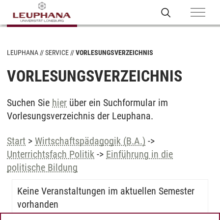
LEUPHANA
SERVICE
VORLESUNGSVERZEICHNIS
VORLESUNGSVERZEICHNIS
Suchen Sie
hier
über ein Suchformular im
Vorlesungsverzeichnis der Leuphana.
Start
>
Wirtschaftspädagogik (B.A.)
->
Unterrichtsfach Politik
->
Einführung in die
politische Bildung
Keine Veranstaltungen im aktuellen Semester
vorhanden