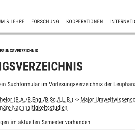
UM & LEHRE
FORSCHUNG
KOOPERATIONEN
INTERNATI
ESUNGSVERZEICHNIS
GSVERZEICHNIS
ein Suchformular im Vorlesungsverzeichnis der Leuphan
elor (B.A./B.Eng./B.Sc./LL.B.)
->
Major Umweltwissensc
linäre Nachhaltigkeitsstudien
ngen im aktuellen Semester vorhanden