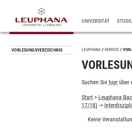
UNIVERSITÄT
STUDI
LEUPHANA
SERVICE
VORL
VORLESUNGSVERZEICHNIS
VORLESUN
Suchen Sie
hier
über 
Start
>
Leuphana Bach
17/18)
->
Interdiszip
Keine Veranstaltu