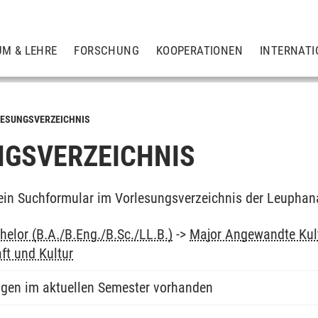
UM & LEHRE
FORSCHUNG
KOOPERATIONEN
INTERNATI
ESUNGSVERZEICHNIS
GSVERZEICHNIS
ein Suchformular im Vorlesungsverzeichnis der Leuphan
elor (B.A./B.Eng./B.Sc./LL.B.)
->
Major Angewandte Kul
ft und Kultur
ngen im aktuellen Semester vorhanden