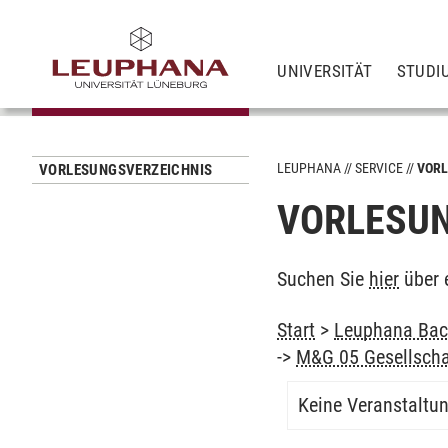
UNIVERSITÄT
STUDI
LEUPHANA
SERVICE
VORL
VORLESUNGSVERZEICHNIS
VORLESUN
Suchen Sie
hier
über 
Start
>
Leuphana Bach
->
M&G 05 Gesellscha
Keine Veranstaltu