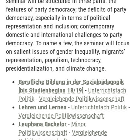
seminar will be structured in three parts: the
features of party democracy; the deficits of party
democracy, especially in terms of political
representation and inclusion; contemporary
domestic and international challenges to party
democracy. To name a few, the seminar will focus
on salient issues of gender inequality, migrants’
representation, populism, technocracy,
presidentialization, and climate change.
Berufliche Bildung in der Sozialpädagogik
[bis Studienbeginn 18/19]
-
Unterrichtsfach
Politik
-
Vergleichende Politikwissenschaft
Lehren und Lernen
-
Unterrichtsfach Politik
-
Vergleichende Politikwissenschaft
Leuphana Bachelor
-
Minor
Politikwissenschaft
-
Vergleichende