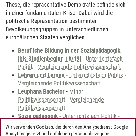
These, die repräsentative Demokratie befinde sich
in einer fundamentalen Krise. Dabei wird die
politische Repräsentation bestimmter
Bevölkerungsgruppen in unterschiedlichen
europäischen Staaten verglichen.
Berufliche Bildung in der Sozialpädagogik
[bis Studienbeginn 18/19]
-
Unterrichtsfach
Politik
-
Vergleichende Politikwissenschaft
Lehren und Lernen
-
Unterrichtsfach Politik
-
Vergleichende Politikwissenschaft
Leuphana Bachelor
-
Minor
Politikwissenschaft
-
Vergleichende
Politikwissenschaft
Sozialpädagogik
-
Unterrichtsfach Politik
-
Vergleichende Politikwissenschaft
Wir verwenden Cookies, die durch den Analysedienst Google
Wirtschaftspädagogik
-
Unterrichtsfach Politik
Analytics gesetzt und auf denen personenbezogene