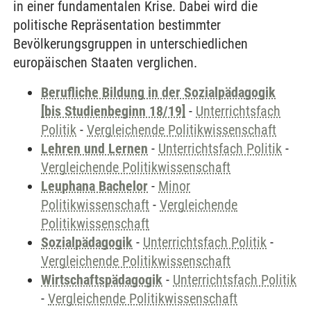
in einer fundamentalen Krise. Dabei wird die
politische Repräsentation bestimmter
Bevölkerungsgruppen in unterschiedlichen
europäischen Staaten verglichen.
Berufliche Bildung in der Sozialpädagogik
[bis Studienbeginn 18/19]
-
Unterrichtsfach
Politik
-
Vergleichende Politikwissenschaft
Lehren und Lernen
-
Unterrichtsfach Politik
-
Vergleichende Politikwissenschaft
Leuphana Bachelor
-
Minor
Politikwissenschaft
-
Vergleichende
Politikwissenschaft
Sozialpädagogik
-
Unterrichtsfach Politik
-
Vergleichende Politikwissenschaft
Wirtschaftspädagogik
-
Unterrichtsfach Politik
-
Vergleichende Politikwissenschaft