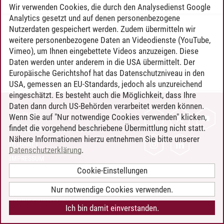
Wir verwenden Cookies, die durch den Analysedienst Google
Analytics gesetzt und auf denen personenbezogene
Nutzerdaten gespeichert werden. Zudem übermitteln wir
Timo Leder
/
30.06.2024
weitere personenbezogene Daten an Videodienste (YouTube,
Vimeo), um Ihnen eingebettete Videos anzuzeigen. Diese
Daten werden unter anderem in die USA übermittelt. Der
Europäische Gerichtshof hat das Datenschutzniveau in den
USA, gemessen an EU-Standards, jedoch als unzureichend
eingeschätzt. Es besteht auch die Möglichkeit, dass Ihre
Daten dann durch US-Behörden verarbeitet werden können.
KONTAKT
Wenn Sie auf "Nur notwendige Cookies verwenden" klicken,
findet die vorgehend beschriebene Übermittlung nicht statt.
LEUPHANA ALS ARBEITGEBER
Nähere Informationen hierzu entnehmen Sie bitte unserer
INTRANET
Datenschutzerklärung
.
IMPRESSUM
Cookie-Einstellungen
DATENSCHUTZ
BARRIEREFREIHEIT
Nur notwendige Cookies verwenden.
COOKIE-EINSTELLUNGEN
Ich bin damit einverstanden.