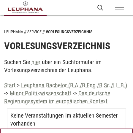
LEUPHANA
SERVICE
VORLESUNGSVERZEICHNIS
VORLESUNGSVERZEICHNIS
Suchen Sie
hier
über ein Suchformular im
Vorlesungsverzeichnis der Leuphana.
Start
>
Leuphana Bachelor (B.A./B.Eng./B.Sc./LL.B.)
->
Minor Politikwissenschaft
->
Das deutsche
Regierungssystem im europäischen Kontext
Keine Veranstaltungen im aktuellen Semester
vorhanden