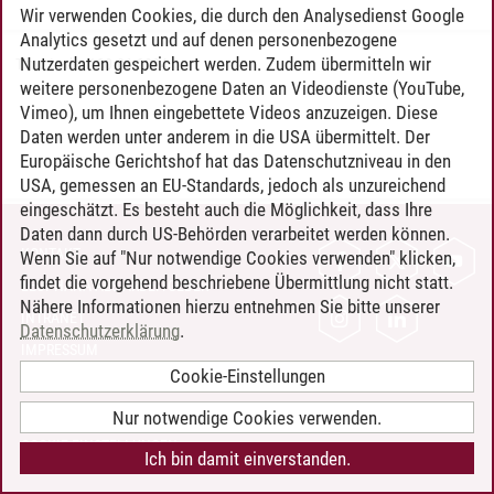
Wir verwenden Cookies, die durch den Analysedienst Google
Analytics gesetzt und auf denen personenbezogene
Nutzerdaten gespeichert werden. Zudem übermitteln wir
Timo Leder
/
30.06.2024
weitere personenbezogene Daten an Videodienste (YouTube,
Vimeo), um Ihnen eingebettete Videos anzuzeigen. Diese
Daten werden unter anderem in die USA übermittelt. Der
Europäische Gerichtshof hat das Datenschutzniveau in den
USA, gemessen an EU-Standards, jedoch als unzureichend
eingeschätzt. Es besteht auch die Möglichkeit, dass Ihre
Daten dann durch US-Behörden verarbeitet werden können.
KONTAKT
Wenn Sie auf "Nur notwendige Cookies verwenden" klicken,
findet die vorgehend beschriebene Übermittlung nicht statt.
LEUPHANA ALS ARBEITGEBER
Nähere Informationen hierzu entnehmen Sie bitte unserer
INTRANET
Datenschutzerklärung
.
IMPRESSUM
Cookie-Einstellungen
DATENSCHUTZ
BARRIEREFREIHEIT
Nur notwendige Cookies verwenden.
COOKIE-EINSTELLUNGEN
Ich bin damit einverstanden.