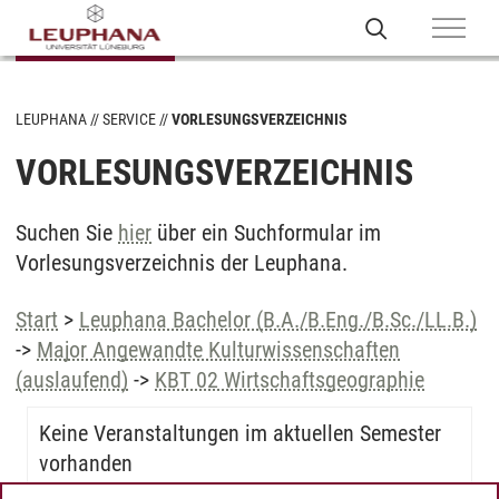
LEUPHANA
SERVICE
VORLESUNGSVERZEICHNIS
VORLESUNGSVERZEICHNIS
Suchen Sie
hier
über ein Suchformular im
Vorlesungsverzeichnis der Leuphana.
Start
>
Leuphana Bachelor (B.A./B.Eng./B.Sc./LL.B.)
->
Major Angewandte Kulturwissenschaften
(auslaufend)
->
KBT 02 Wirtschaftsgeographie
Keine Veranstaltungen im aktuellen Semester
vorhanden