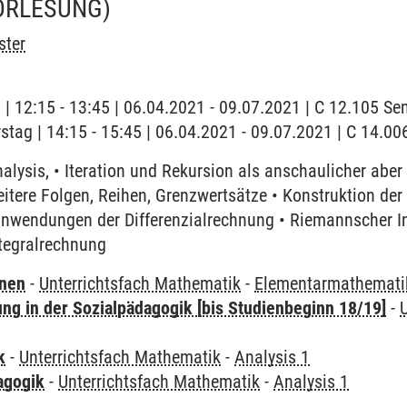
ORLESUNG)
ster
g | 12:15 - 13:45 | 06.04.2021 - 09.07.2021 | C 12.105 S
stag | 14:15 - 15:45 | 06.04.2021 - 09.07.2021 | C 14.
lysis, • Iteration und Rekursion als anschaulicher abe
eitere Folgen, Reihen, Grenzwertsätze • Konstruktion der 
 Anwendungen der Differenzialrechnung • Riemannscher In
tegralrechnung
rnen
-
Unterrichtsfach Mathematik
-
Elementarmathematik 
ung in der Sozialpädagogik [bis Studienbeginn 18/19]
-
k
-
Unterrichtsfach Mathematik
-
Analysis 1
agogik
-
Unterrichtsfach Mathematik
-
Analysis 1