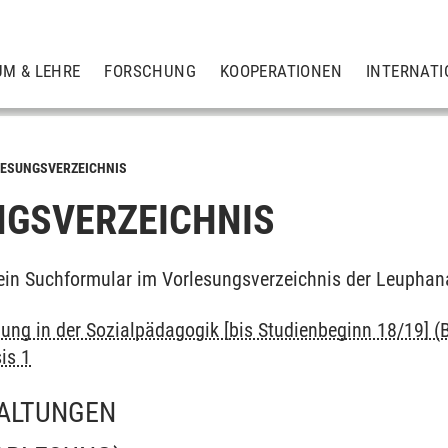
UM & LEHRE
FORSCHUNG
KOOPERATIONEN
INTERNATI
ESUNGSVERZEICHNIS
GSVERZEICHNIS
ein Suchformular im Vorlesungsverzeichnis der Leuphan
dung in der Sozialpädagogik [bis Studienbeginn 18/19] (B
is 1
ALTUNGEN