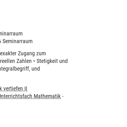
eminarraum
006 Seminarraum
r exakter Zugang zum
reellen Zahlen • Stetigkeit und
tegralbegriff, und
vertiefen II
Unterrichtsfach Mathematik
-