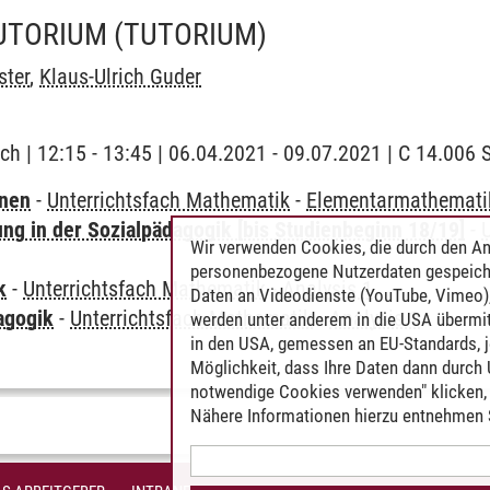
TUTORIUM
(TUTORIUM)
ster
,
Klaus-Ulrich Guder
ch | 12:15 - 13:45 | 06.04.2021 - 09.07.2021 | C 14.00
rnen
-
Unterrichtsfach Mathematik
-
Elementarmathematik 
ung in der Sozialpädagogik [bis Studienbeginn 18/19]
-
Wir verwenden Cookies, die durch den An
personenbezogene Nutzerdaten gespeich
k
-
Unterrichtsfach Mathematik
-
Analysis 1
Daten an Videodienste (YouTube, Vimeo),
agogik
-
Unterrichtsfach Mathematik
-
Analysis 1
werden unter anderem in die USA übermit
in den USA, gemessen an EU-Standards, j
Möglichkeit, dass Ihre Daten dann durch
notwendige Cookies verwenden" klicken, f
Nähere Informationen hierzu entnehmen S