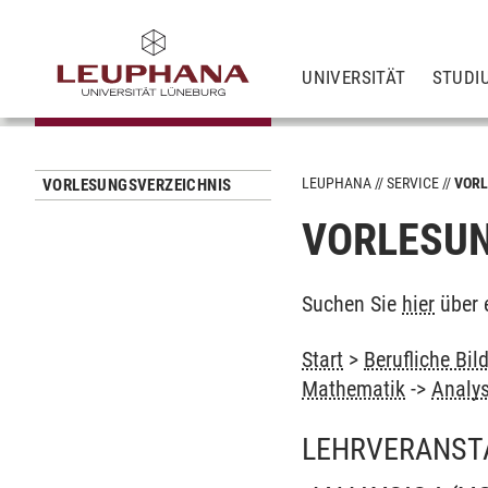
UNIVERSITÄT
STUDI
LEUPHANA
SERVICE
VORL
VORLESUNGSVERZEICHNIS
VORLESUN
Suchen Sie
hier
über 
Start
>
Berufliche Bil
Mathematik
->
Analys
LEHRVERANST