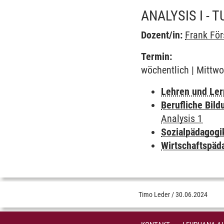
ANALYSIS I - 
Dozent/in:
Frank För
Termin:
wöchentlich | Mittwo
Lehren und Le
Berufliche Bild
Analysis 1
Sozialpädagogi
Wirtschaftspäd
Timo Leder
/
30.06.2024