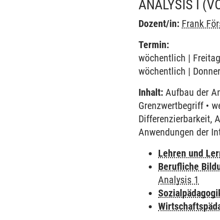
ANALYSIS I
(V
Dozent/in:
Frank För
Termin:
wöchentlich | Freita
wöchentlich | Donner
Inhalt:
Aufbau der Ana
Grenzwertbegriff • w
Differenzierbarkeit,
Anwendungen der In
Lehren und Le
Berufliche Bild
Analysis 1
Sozialpädagogi
Wirtschaftspäd