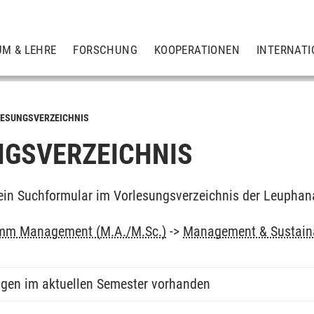
UM & LEHRE
FORSCHUNG
KOOPERATIONEN
INTERNATI
ESUNGSVERZEICHNIS
GSVERZEICHNIS
ein Suchformular im Vorlesungsverzeichnis der Leuphan
mm Management (M.A./M.Sc.)
->
Management & Sustain
ngen im aktuellen Semester vorhanden