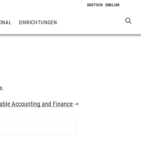
ONAL
EINRICHTUNGEN
a.
able Accounting and Finance
->