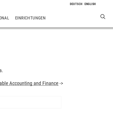
ONAL
EINRICHTUNGEN
a.
able Accounting and Finance
->