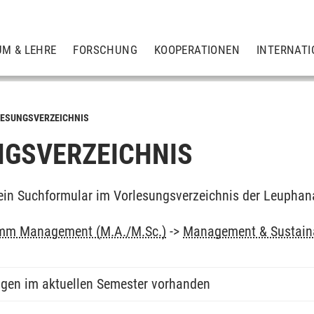
UM & LEHRE
FORSCHUNG
KOOPERATIONEN
INTERNATI
ESUNGSVERZEICHNIS
GSVERZEICHNIS
ein Suchformular im Vorlesungsverzeichnis der Leuphan
mm Management (M.A./M.Sc.)
->
Management & Sustain
ngen im aktuellen Semester vorhanden