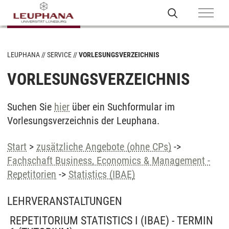
LEUPHANA
SERVICE
VORLESUNGSVERZEICHNIS
VORLESUNGSVERZEICHNIS
Suchen Sie
hier
über ein Suchformular im
Vorlesungsverzeichnis der Leuphana.
Start
>
zusätzliche Angebote (ohne CPs)
->
Fachschaft Business, Economics & Management -
Repetitorien
->
Statistics (IBAE)
LEHRVERANSTALTUNGEN
REPETITORIUM STATISTICS I (IBAE) - TERMIN