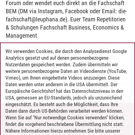
Forum oder wendet euch direkt an die Fachschaft
BEM (DM via Instagram, Facebook oder Email: die-
fachschaft@leuphana.de). Euer Team Repetitorien
& Schulungen Fachschaft Business, Economics &
Management
zusätzliche Angebote
-
Fachschaft Business,
Wir verwenden Cookies, die durch den Analysedienst Google
Economics & Management - Repetitorien
-
Analytics gesetzt und auf denen personenbezogene
Statistics (IBAE)
Nutzerdaten gespeichert werden. Zudem übermitteln wir
weitere personenbezogene Daten an Videodienste (YouTube,
Vimeo), um Ihnen eingebettete Videos anzuzeigen. Diese
Daten werden unter anderem in die USA übermittelt. Der
Europäische Gerichtshof hat das Datenschutzniveau in den
Timo Leder
/
30.06.2024
USA, gemessen an EU-Standards, jedoch als unzureichend
eingeschätzt. Es besteht auch die Möglichkeit, dass Ihre
Daten dann durch US-Behörden verarbeitet werden können.
KONTAKT
Wenn Sie auf "Nur notwendige Cookies verwenden" klicken,
findet die vorgehend beschriebene Übermittlung nicht statt.
LEUPHANA ALS ARBEITGEBER
Nähere Informationen hierzu entnehmen Sie bitte unserer
INTRANET