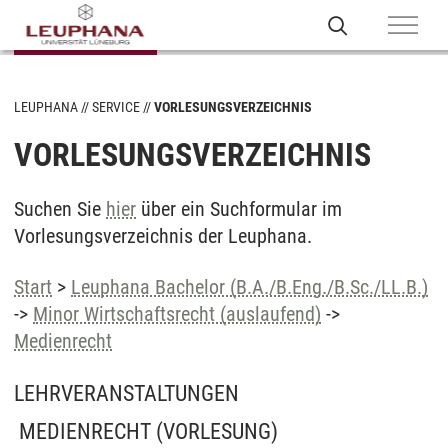
LEUPHANA
SERVICE
VORLESUNGSVERZEICHNIS
VORLESUNGSVERZEICHNIS
Suchen Sie
hier
über ein Suchformular im
Vorlesungsverzeichnis der Leuphana.
Start
>
Leuphana Bachelor (B.A./B.Eng./B.Sc./LL.B.)
->
Minor Wirtschaftsrecht (auslaufend)
->
Medienrecht
LEHRVERANSTALTUNGEN
MEDIENRECHT
(VORLESUNG)