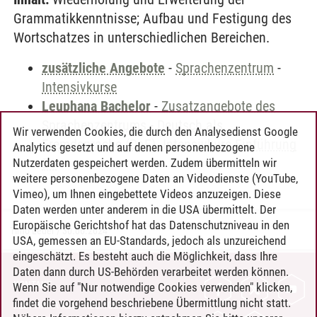
Grammatikkenntnisse; Aufbau und Festigung des
Wortschatzes in unterschiedlichen Bereichen.
zusätzliche Angebote
-
Sprachenzentrum
-
Intensivkurse
Leuphana Bachelor
-
Zusatzangebote des
Sprachenzentrums
-
Deutsch als
Wir verwenden Cookies, die durch den Analysedienst Google
Fremdsprache (DaF). Intensivkurs Einführung
Analytics gesetzt und auf denen personenbezogene
B1
Nutzerdaten gespeichert werden. Zudem übermitteln wir
weitere personenbezogene Daten an Videodienste (YouTube,
Vimeo), um Ihnen eingebettete Videos anzuzeigen. Diese
Daten werden unter anderem in die USA übermittelt. Der
Europäische Gerichtshof hat das Datenschutzniveau in den
Timo Leder
/
30.06.2024
USA, gemessen an EU-Standards, jedoch als unzureichend
eingeschätzt. Es besteht auch die Möglichkeit, dass Ihre
Daten dann durch US-Behörden verarbeitet werden können.
KONTAKT
Wenn Sie auf "Nur notwendige Cookies verwenden" klicken,
findet die vorgehend beschriebene Übermittlung nicht statt.
LEUPHANA ALS ARBEITGEBER