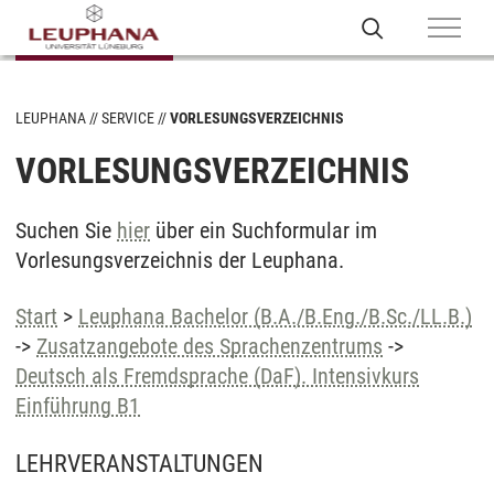
LEUPHANA
SERVICE
VORLESUNGSVERZEICHNIS
VORLESUNGSVERZEICHNIS
Suchen Sie
hier
über ein Suchformular im
Vorlesungsverzeichnis der Leuphana.
Start
>
Leuphana Bachelor (B.A./B.Eng./B.Sc./LL.B.)
->
Zusatzangebote des Sprachenzentrums
->
Deutsch als Fremdsprache (DaF). Intensivkurs
Einführung B1
LEHRVERANSTALTUNGEN