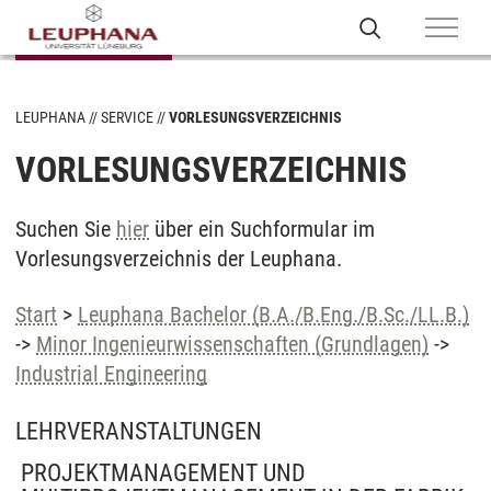
LEUPHANA
SERVICE
VORLESUNGSVERZEICHNIS
VORLESUNGSVERZEICHNIS
Suchen Sie
hier
über ein Suchformular im
Vorlesungsverzeichnis der Leuphana.
Start
>
Leuphana Bachelor (B.A./B.Eng./B.Sc./LL.B.)
->
Minor Ingenieurwissenschaften (Grundlagen)
->
Industrial Engineering
LEHRVERANSTALTUNGEN
PROJEKTMANAGEMENT UND