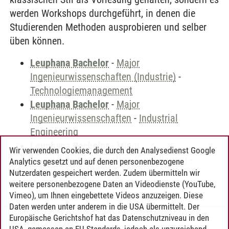
werden Workshops durchgeführt, in denen die
Studierenden Methoden ausprobieren und selber
üben können.
Leuphana Bachelor
-
Major
Ingenieurwissenschaften (Industrie)
-
Technologiemanagement
Leuphana Bachelor
-
Major
Ingenieurwissenschaften
-
Industrial
Engineering
Leuphana Bachelor
-
Minor
Wir verwenden Cookies, die durch den Analysedienst Google
Ingenieurwissenschaften (Grundlagen)
-
Analytics gesetzt und auf denen personenbezogene
Industrial Engineering
Nutzerdaten gespeichert werden. Zudem übermitteln wir
weitere personenbezogene Daten an Videodienste (YouTube,
Vimeo), um Ihnen eingebettete Videos anzuzeigen. Diese
Daten werden unter anderem in die USA übermittelt. Der
Europäische Gerichtshof hat das Datenschutzniveau in den
Timo Leder
/
30.06.2024
USA, gemessen an EU-Standards, jedoch als unzureichend