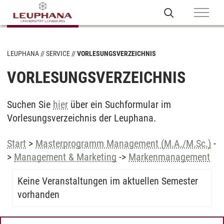
LEUPHANA
SERVICE
VORLESUNGSVERZEICHNIS
VORLESUNGSVERZEICHNIS
Suchen Sie
hier
über ein Suchformular im
Vorlesungsverzeichnis der Leuphana.
Start
>
Masterprogramm Management (M.A./M.Sc.)
-
>
Management & Marketing
->
Markenmanagement
Keine Veranstaltungen im aktuellen Semester
vorhanden