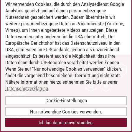
Wir verwenden Cookies, die durch den Analysedienst Google
Timo Leder
/
30.06.2024
Analytics gesetzt und auf denen personenbezogene
Nutzerdaten gespeichert werden. Zudem übermitteln wir
weitere personenbezogene Daten an Videodienste (YouTube,
Vimeo), um Ihnen eingebettete Videos anzuzeigen. Diese
Daten werden unter anderem in die USA übermittelt. Der
Europäische Gerichtshof hat das Datenschutzniveau in den
USA, gemessen an EU-Standards, jedoch als unzureichend
eingeschätzt. Es besteht auch die Möglichkeit, dass Ihre
Daten dann durch US-Behörden verarbeitet werden können.
KONTAKT
Wenn Sie auf "Nur notwendige Cookies verwenden" klicken,
findet die vorgehend beschriebene Übermittlung nicht statt.
LEUPHANA ALS ARBEITGEBER
Nähere Informationen hierzu entnehmen Sie bitte unserer
INTRANET
Datenschutzerklärung
.
IMPRESSUM
Cookie-Einstellungen
DATENSCHUTZ
BARRIEREFREIHEIT
Nur notwendige Cookies verwenden.
COOKIE-EINSTELLUNGEN
Ich bin damit einverstanden.