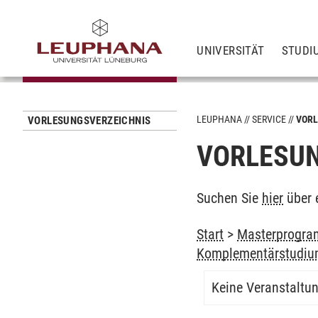
UNIVERSITÄT
STUDI
LEUPHANA
SERVICE
VORL
VORLESUNGSVERZEICHNIS
VORLESUN
Suchen Sie
hier
über 
Start
>
Masterprogram
Komplementärstudi
Keine Veranstaltu