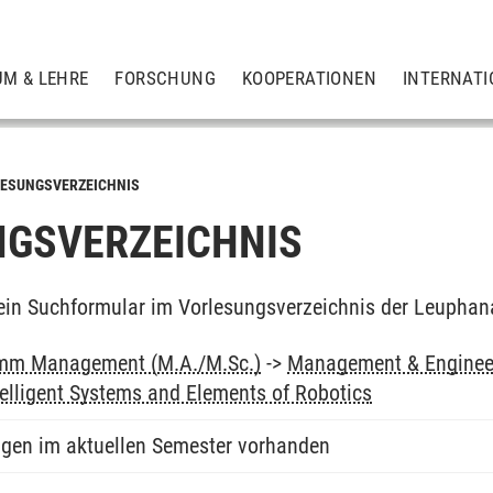
UM & LEHRE
FORSCHUNG
KOOPERATIONEN
INTERNATI
ESUNGSVERZEICHNIS
GSVERZEICHNIS
ein Suchformular im Vorlesungsverzeichnis der Leuphan
mm Management (M.A./M.Sc.)
->
Management & Engineer
telligent Systems and Elements of Robotics
ngen im aktuellen Semester vorhanden