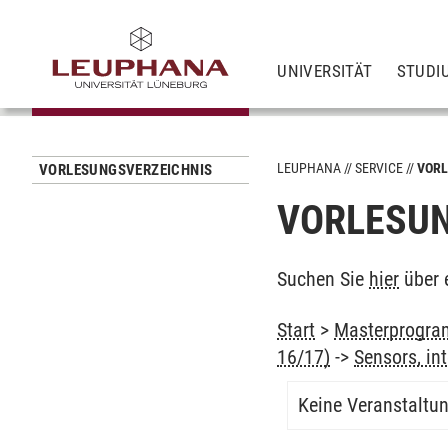
UNIVERSITÄT
STUDI
LEUPHANA
SERVICE
VORL
VORLESUNGSVERZEICHNIS
VORLESUN
Suchen Sie
hier
über 
Start
>
Masterprogra
16/17)
->
Sensors, in
Keine Veranstaltu