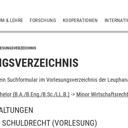
UM & LEHRE
FORSCHUNG
KOOPERATIONEN
INTERNATI
ESUNGSVERZEICHNIS
GSVERZEICHNIS
ein Suchformular im Vorlesungsverzeichnis der Leuphan
elor (B.A./B.Eng./B.Sc./LL.B.)
->
Minor Wirtschaftsrech
ALTUNGEN
 - SCHULDRECHT
(VORLESUNG)