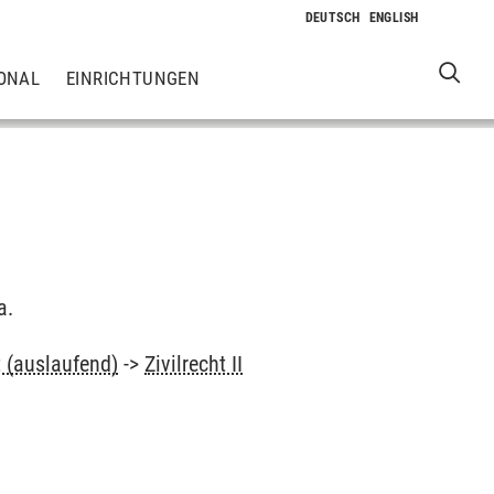
ONAL
EINRICHTUNGEN
a.
t (auslaufend)
->
Zivilrecht II