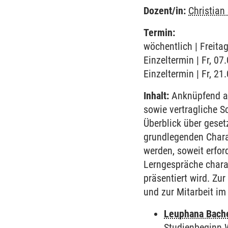
Dozent/in:
Christian
Termin:
wöchentlich | Freitag
Einzeltermin | Fr, 07
Einzeltermin | Fr, 21
Inhalt:
Anknüpfend an
sowie vertragliche S
Überblick über geset
grundlegenden Charak
werden, soweit erford
Lerngespräche charak
präsentiert wird. Zu
und zur Mitarbeit im
Leuphana Bach
Studienbeginn 