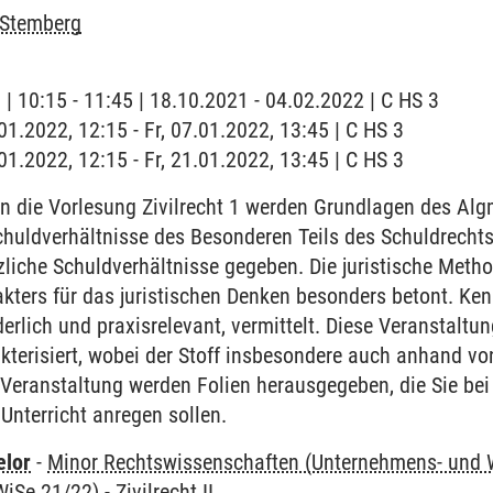
 Stemberg
 | 10:15 - 11:45 | 18.10.2021 - 04.02.2022 | C HS 3
.01.2022, 12:15 - Fr, 07.01.2022, 13:45 | C HS 3
.01.2022, 12:15 - Fr, 21.01.2022, 13:45 | C HS 3
 die Vorlesung Zivilrecht 1 werden Grundlagen des Alg
chuldverhältnisse des Besonderen Teils des Schuldrechts 
zliche Schuldverhältnisse gegeben. Die juristische Meth
ters für das juristischen Denken besonders betont. Ken
erlich und praxisrelevant, vermittelt. Diese Veranstaltun
terisiert, wobei der Stoff insbesondere auch anhand vo
r Veranstaltung werden Folien herausgegeben, die Sie be
 Unterricht anregen sollen.
elor
-
Minor Rechtswissenschaften (Unternehmens- und Wi
WiSe 21/22)
-
Zivilrecht II