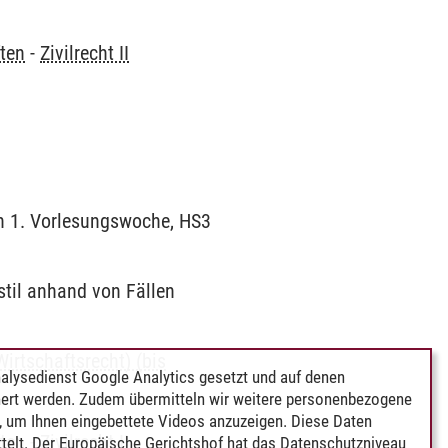
ften
-
Zivilrecht II
inn 1. Vorlesungswoche, HS3
stil anhand von Fällen
rtschaftsrecht) (bis
alysedienst Google Analytics gesetzt und auf denen
ert werden. Zudem übermitteln wir weitere personenbezogene
 um Ihnen eingebettete Videos anzuzeigen. Diese Daten
ften
-
Zivilrecht II
telt. Der Europäische Gerichtshof hat das Datenschutzniveau