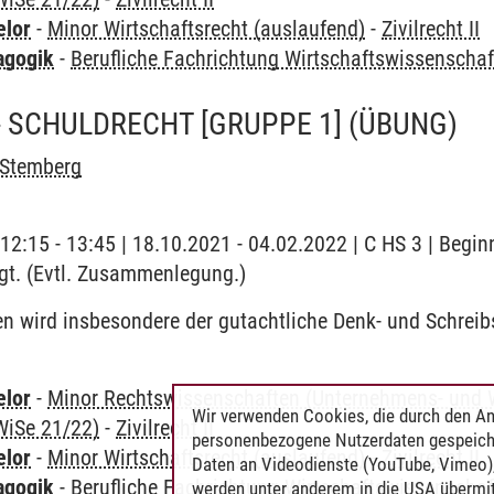
elor
-
Minor Wirtschaftsrecht (auslaufend)
-
Zivilrecht II
agogik
-
Berufliche Fachrichtung Wirtschaftswissenscha
 - SCHULDRECHT [GRUPPE 1]
(ÜBUNG)
 Stemberg
 | 12:15 - 13:45 | 18.10.2021 - 04.02.2022 | C HS 3 | Beg
gt. (Evtl. Zusammenlegung.)
n wird insbesondere der gutachtliche Denk- und Schreib
elor
-
Minor Rechtswissenschaften (Unternehmens- und Wi
Wir verwenden Cookies, die durch den An
WiSe 21/22)
-
Zivilrecht II
personenbezogene Nutzerdaten gespeich
elor
-
Minor Wirtschaftsrecht (auslaufend)
-
Zivilrecht II
Daten an Videodienste (YouTube, Vimeo),
agogik
-
Berufliche Fachrichtung Wirtschaftswissenscha
werden unter anderem in die USA übermit