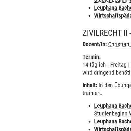
Leuphana Bach
Wirtschaftspäd
ZIVILRECHT II
Dozent/in:
Christian
Termin:
14-täglich | Freitag
wird dringend benöti
Inhalt:
In den Übunge
trainiert.
Leuphana Bach
Studienbeginn 
Leuphana Bach
Wirtschaftspäd