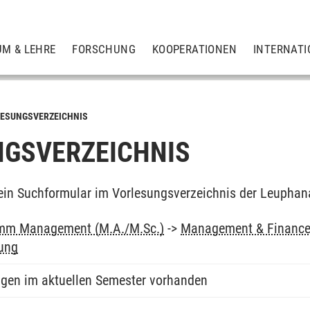
UM & LEHRE
FORSCHUNG
KOOPERATIONEN
INTERNATI
ESUNGSVERZEICHNIS
GSVERZEICHNIS
ein Suchformular im Vorlesungsverzeichnis der Leuphan
mm Management (M.A./M.Sc.)
->
Management & Finance
ung
ngen im aktuellen Semester vorhanden