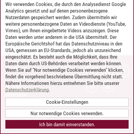
Wir verwenden Cookies, die durch den Analysedienst Google
Analytics gesetzt und auf denen personenbezogene
Nutzerdaten gespeichert werden. Zudem übermitteln wir
Timo Leder
/
30.06.2024
weitere personenbezogene Daten an Videodienste (YouTube,
Vimeo), um Ihnen eingebettete Videos anzuzeigen. Diese
Daten werden unter anderem in die USA übermittelt. Der
Europäische Gerichtshof hat das Datenschutzniveau in den
USA, gemessen an EU-Standards, jedoch als unzureichend
eingeschätzt. Es besteht auch die Möglichkeit, dass Ihre
Daten dann durch US-Behörden verarbeitet werden können.
KONTAKT
Wenn Sie auf "Nur notwendige Cookies verwenden" klicken,
findet die vorgehend beschriebene Übermittlung nicht statt.
LEUPHANA ALS ARBEITGEBER
Nähere Informationen hierzu entnehmen Sie bitte unserer
INTRANET
Datenschutzerklärung
.
IMPRESSUM
Cookie-Einstellungen
DATENSCHUTZ
BARRIEREFREIHEIT
Nur notwendige Cookies verwenden.
COOKIE-EINSTELLUNGEN
Ich bin damit einverstanden.