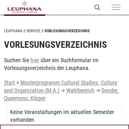
LEUPHANA
SERVICE
VORLESUNGSVERZEICHNIS
VORLESUNGSVERZEICHNIS
Suchen Sie
hier
über ein Suchformular im
Vorlesungsverzeichnis der Leuphana.
Start
>
Masterprogramm Cultural Studies: Culture
and Organization (M.A.)
->
Wahlbereich
->
Gender,
Queerness, Körper
Keine Veranstaltungen im aktuellen Semester
vorhanden