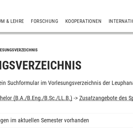
UM & LEHRE
FORSCHUNG
KOOPERATIONEN
INTERNATI
ESUNGSVERZEICHNIS
GSVERZEICHNIS
ein Suchformular im Vorlesungsverzeichnis der Leuphan
elor (B.A./B.Eng./B.Sc./LL.B.)
->
Zusatzangebote des S
ngen im aktuellen Semester vorhanden