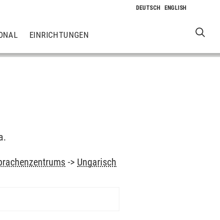
ONAL
EINRICHTUNGEN
a.
prachenzentrums
->
Ungarisch