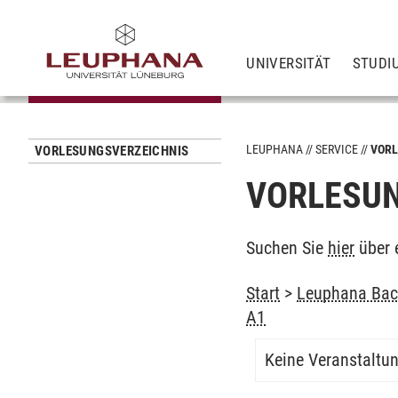
UNIVERSITÄT
STUDI
LEUPHANA
SERVICE
VORL
VORLESUNGSVERZEICHNIS
VORLESUN
Suchen Sie
hier
über 
Start
>
Leuphana Bach
A1
Keine Veranstaltu