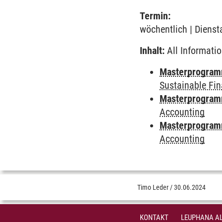
Termin:
wöchentlich | Dienst
Inhalt:
All Informatio
Masterprogra
Sustainable Fi
Masterprogra
Accounting
Masterprogra
Accounting
Timo Leder
/
30.06.2024
KONTAKT
LEUPHANA AL