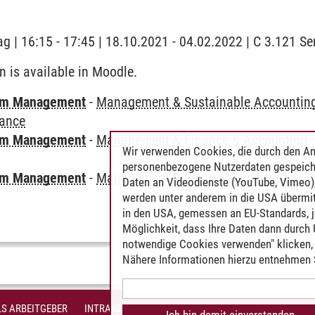
ag | 16:15 - 17:45 | 18.10.2021 - 04.02.2022 | C 3.121 
n is available in Moodle.
mm Management
-
Management & Sustainable Accountin
nance
mm Management
-
Management & Finance & Accounting
Wir verwenden Cookies, die durch den An
personenbezogene Nutzerdaten gespeich
mm Management
-
Management & Financial Institutions
-
Daten an Videodienste (YouTube, Vimeo),
werden unter anderem in die USA übermit
in den USA, gemessen an EU-Standards, j
Möglichkeit, dass Ihre Daten dann durch
notwendige Cookies verwenden" klicken, f
Nähere Informationen hierzu entnehmen S
S ARBEITGEBER
INTRANET
IMPRESSUM
DATENSCHUTZ
BARR
Ich bin damit einverstanden.