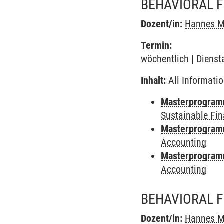
BEHAVIORAL 
Dozent/in:
Hannes M
Termin:
wöchentlich | Dienst
Inhalt:
All Informatio
Masterprogra
Sustainable Fi
Masterprogra
Accounting
Masterprogra
Accounting
BEHAVIORAL 
Dozent/in:
Hannes M