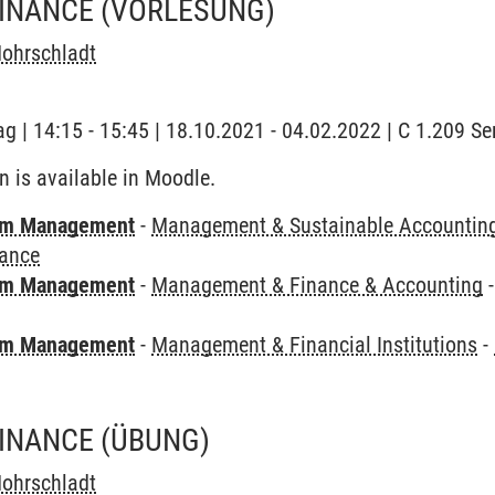
FINANCE
(VORLESUNG)
ohrschladt
ag | 14:15 - 15:45 | 18.10.2021 - 04.02.2022 | C 1.209 
n is available in Moodle.
mm Management
-
Management & Sustainable Accountin
nance
mm Management
-
Management & Finance & Accounting
mm Management
-
Management & Financial Institutions
-
FINANCE
(ÜBUNG)
ohrschladt