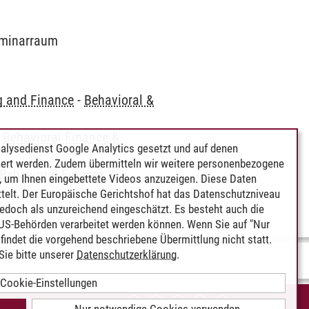
Seminarraum
g and Finance
-
Behavioral &
-
Behavioral Finance &
alysedienst Google Analytics gesetzt und auf denen
ert werden. Zudem übermitteln wir weitere personenbezogene
Behavioral Finance &
 um Ihnen eingebettete Videos anzuzeigen. Diese Daten
telt. Der Europäische Gerichtshof hat das Datenschutzniveau
edoch als unzureichend eingeschätzt. Es besteht auch die
 US-Behörden verarbeitet werden können. Wenn Sie auf "Nur
indet die vorgehend beschriebene Übermittlung nicht statt.
ie bitte unserer
Datenschutzerklärung
.
Cookie-Einstellungen
IEREFREIHEIT
Nur notwendige Cookies verwenden.