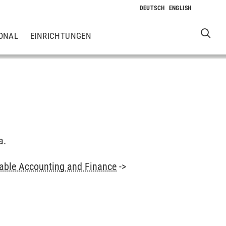
ONAL
EINRICHTUNGEN
a.
able Accounting and Finance
->