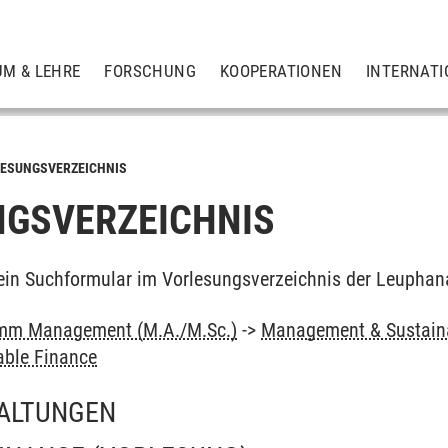
UM & LEHRE
FORSCHUNG
KOOPERATIONEN
INTERNATI
ESUNGSVERZEICHNIS
GSVERZEICHNIS
ein Suchformular im Vorlesungsverzeichnis der Leuphan
mm Management (M.A./M.Sc.)
->
Management & Sustain
able Finance
ALTUNGEN