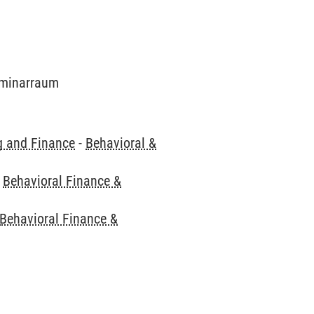
Seminarraum
g and Finance
-
Behavioral &
-
Behavioral Finance &
Behavioral Finance &