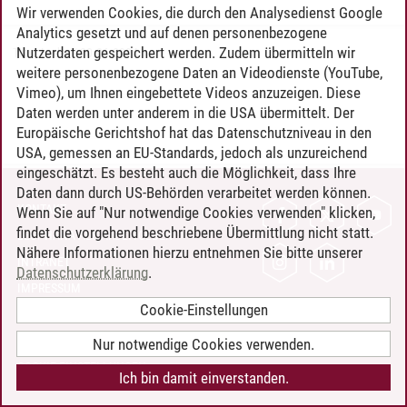
Wir verwenden Cookies, die durch den Analysedienst Google
Analytics gesetzt und auf denen personenbezogene
Nutzerdaten gespeichert werden. Zudem übermitteln wir
Timo Leder
/
30.06.2024
weitere personenbezogene Daten an Videodienste (YouTube,
Vimeo), um Ihnen eingebettete Videos anzuzeigen. Diese
Daten werden unter anderem in die USA übermittelt. Der
Europäische Gerichtshof hat das Datenschutzniveau in den
USA, gemessen an EU-Standards, jedoch als unzureichend
eingeschätzt. Es besteht auch die Möglichkeit, dass Ihre
Daten dann durch US-Behörden verarbeitet werden können.
KONTAKT
Wenn Sie auf "Nur notwendige Cookies verwenden" klicken,
findet die vorgehend beschriebene Übermittlung nicht statt.
LEUPHANA ALS ARBEITGEBER
Nähere Informationen hierzu entnehmen Sie bitte unserer
INTRANET
Datenschutzerklärung
.
IMPRESSUM
Cookie-Einstellungen
DATENSCHUTZ
BARRIEREFREIHEIT
Nur notwendige Cookies verwenden.
COOKIE-EINSTELLUNGEN
Ich bin damit einverstanden.