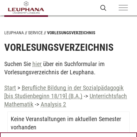
LEUPHANA
SERVICE
VORLESUNGSVERZEICHNIS
VORLESUNGSVERZEICHNIS
Suchen Sie
hier
über ein Suchformular im
Vorlesungsverzeichnis der Leuphana.
Start
>
Berufliche Bildung in der Sozialpädagogik
[bis Studienbeginn 18/19] (B.A.)
->
Unterrichtsfach
Mathematik
->
Analysis 2
Keine Veranstaltungen im aktuellen Semester
vorhanden