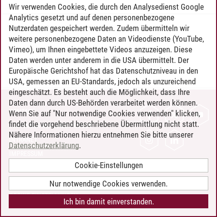
Wir verwenden Cookies, die durch den Analysedienst Google
Analytics gesetzt und auf denen personenbezogene
Nutzerdaten gespeichert werden. Zudem übermitteln wir
Timo Leder
/
30.06.2024
weitere personenbezogene Daten an Videodienste (YouTube,
Vimeo), um Ihnen eingebettete Videos anzuzeigen. Diese
Daten werden unter anderem in die USA übermittelt. Der
Europäische Gerichtshof hat das Datenschutzniveau in den
USA, gemessen an EU-Standards, jedoch als unzureichend
eingeschätzt. Es besteht auch die Möglichkeit, dass Ihre
Daten dann durch US-Behörden verarbeitet werden können.
KONTAKT
Wenn Sie auf "Nur notwendige Cookies verwenden" klicken,
findet die vorgehend beschriebene Übermittlung nicht statt.
LEUPHANA ALS ARBEITGEBER
Nähere Informationen hierzu entnehmen Sie bitte unserer
INTRANET
Datenschutzerklärung
.
IMPRESSUM
Cookie-Einstellungen
DATENSCHUTZ
BARRIEREFREIHEIT
Nur notwendige Cookies verwenden.
COOKIE-EINSTELLUNGEN
Ich bin damit einverstanden.