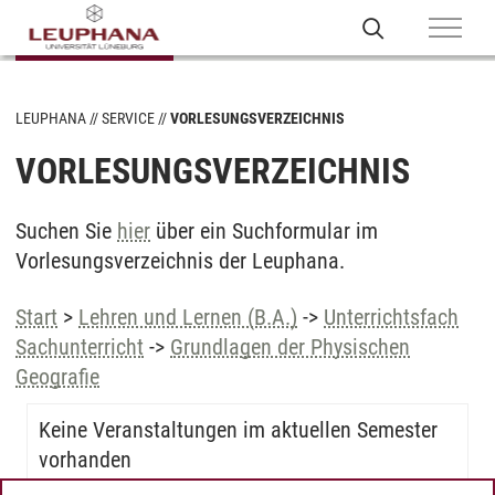
LEUPHANA
SERVICE
VORLESUNGSVERZEICHNIS
VORLESUNGSVERZEICHNIS
Suchen Sie
hier
über ein Suchformular im
Vorlesungsverzeichnis der Leuphana.
Start
>
Lehren und Lernen (B.A.)
->
Unterrichtsfach
Sachunterricht
->
Grundlagen der Physischen
Geografie
Keine Veranstaltungen im aktuellen Semester
vorhanden