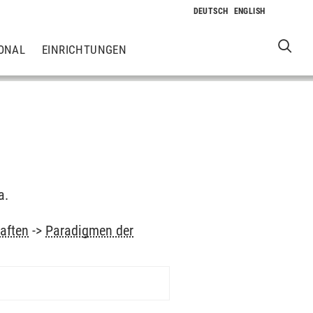
ONAL
EINRICHTUNGEN
a.
aften
->
Paradigmen der