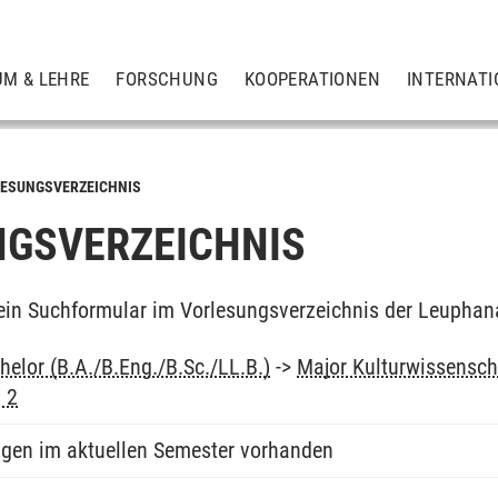
UM & LEHRE
FORSCHUNG
KOOPERATIONEN
INTERNATI
ESUNGSVERZEICHNIS
GSVERZEICHNIS
ein Suchformular im Vorlesungsverzeichnis der Leuphan
elor (B.A./B.Eng./B.Sc./LL.B.)
->
Major Kulturwissensch
 2
ngen im aktuellen Semester vorhanden