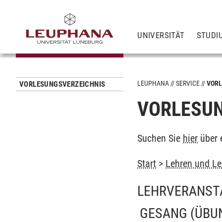
UNIVERSITÄT
STUDI
LEUPHANA
SERVICE
VORL
VORLESUNGSVERZEICHNIS
VORLESUN
Suchen Sie
hier
über 
Start
>
Lehren und Le
LEHRVERANST
GESANG
(ÜBU