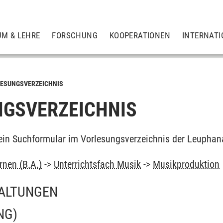
UM & LEHRE
FORSCHUNG
KOOPERATIONEN
INTERNATI
ESUNGSVERZEICHNIS
GSVERZEICHNIS
ein Suchformular im Vorlesungsverzeichnis der Leuphan
rnen (B.A.)
->
Unterrichtsfach Musik
->
Musikproduktion
ALTUNGEN
NG)