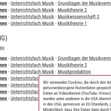
rnen
-
Unterrichtsfach Musik
-
Grundlagen der Musikvermi
rnen
-
Unterrichtsfach Musik
-
Musiktheorie 2
rnen
-
Unterrichtsfach Musik
-
Musikwissenschaft 2
rnen
-
Unterrichtsfach Musik
-
Musiktheorie 1
NG)
kov
rnen
-
Unterrichtsfach Musik
-
Grundlagen der Musikvermi
rnen
-
Unterrichtsfach Musik
-
Musiktheorie 2
rnen
-
Unterrichtsfach Musik
-
Musikproduktion
rnen
-
Unterrichtsfach Musik
-
Musikwissenschaft 2
Wir verwenden Cookies, die durch den An
rnen
-
Unterrichtsfach Musik
-
Musiktheorie 3
personenbezogene Nutzerdaten gespeich
rnen
-
Unterrichtsfach Musik
-
Musikpädagogik
Daten an Videodienste (YouTube, Vimeo),
rnen
-
Unterrichtsfach Musik
-
Musiktheorie 1
werden unter anderem in die USA übermit
in den USA, gemessen an EU-Standards, j
Möglichkeit, dass Ihre Daten dann durch