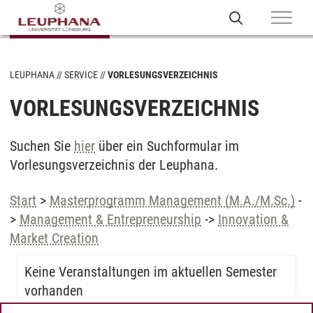
LEUPHANA
SERVICE
VORLESUNGSVERZEICHNIS
VORLESUNGSVERZEICHNIS
Suchen Sie
hier
über ein Suchformular im
Vorlesungsverzeichnis der Leuphana.
Start
>
Masterprogramm Management (M.A./M.Sc.)
-
>
Management & Entrepreneurship
->
Innovation &
Market Creation
Keine Veranstaltungen im aktuellen Semester
vorhanden