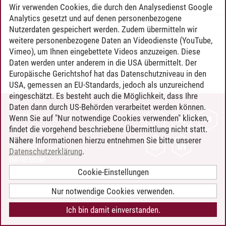
Wir verwenden Cookies, die durch den Analysedienst Google
Analytics gesetzt und auf denen personenbezogene
Nutzerdaten gespeichert werden. Zudem übermitteln wir
Timo Leder
/
30.06.2024
weitere personenbezogene Daten an Videodienste (YouTube,
Vimeo), um Ihnen eingebettete Videos anzuzeigen. Diese
Daten werden unter anderem in die USA übermittelt. Der
Europäische Gerichtshof hat das Datenschutzniveau in den
USA, gemessen an EU-Standards, jedoch als unzureichend
eingeschätzt. Es besteht auch die Möglichkeit, dass Ihre
Daten dann durch US-Behörden verarbeitet werden können.
KONTAKT
Wenn Sie auf "Nur notwendige Cookies verwenden" klicken,
findet die vorgehend beschriebene Übermittlung nicht statt.
LEUPHANA ALS ARBEITGEBER
Nähere Informationen hierzu entnehmen Sie bitte unserer
INTRANET
Datenschutzerklärung
.
IMPRESSUM
Cookie-Einstellungen
DATENSCHUTZ
BARRIEREFREIHEIT
Nur notwendige Cookies verwenden.
COOKIE-EINSTELLUNGEN
Ich bin damit einverstanden.