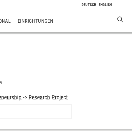
ONAL
EINRICHTUNGEN
a.
eneurship
->
Research Project