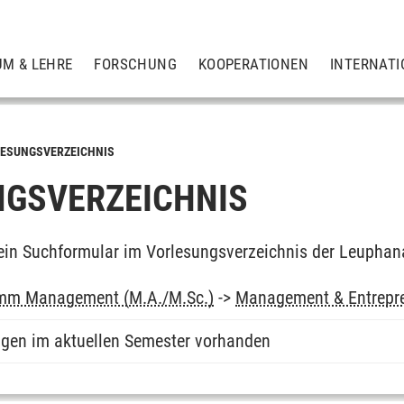
UM & LEHRE
FORSCHUNG
KOOPERATIONEN
INTERNATI
ESUNGSVERZEICHNIS
GSVERZEICHNIS
ein Suchformular im Vorlesungsverzeichnis der Leuphan
mm Management (M.A./M.Sc.)
->
Management & Entrepr
ngen im aktuellen Semester vorhanden