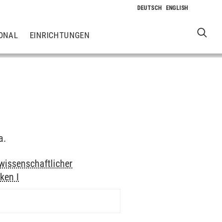
ONAL
EINRICHTUNGEN
a.
wissenschaftlicher
ken I