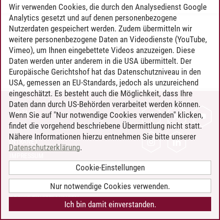
Wir verwenden Cookies, die durch den Analysedienst Google
Analytics gesetzt und auf denen personenbezogene
Nutzerdaten gespeichert werden. Zudem übermitteln wir
Timo Leder
/
30.06.2024
weitere personenbezogene Daten an Videodienste (YouTube,
Vimeo), um Ihnen eingebettete Videos anzuzeigen. Diese
Daten werden unter anderem in die USA übermittelt. Der
Europäische Gerichtshof hat das Datenschutzniveau in den
USA, gemessen an EU-Standards, jedoch als unzureichend
eingeschätzt. Es besteht auch die Möglichkeit, dass Ihre
Daten dann durch US-Behörden verarbeitet werden können.
KONTAKT
Wenn Sie auf "Nur notwendige Cookies verwenden" klicken,
findet die vorgehend beschriebene Übermittlung nicht statt.
LEUPHANA ALS ARBEITGEBER
Nähere Informationen hierzu entnehmen Sie bitte unserer
INTRANET
Datenschutzerklärung
.
IMPRESSUM
Cookie-Einstellungen
DATENSCHUTZ
BARRIEREFREIHEIT
Nur notwendige Cookies verwenden.
COOKIE-EINSTELLUNGEN
Ich bin damit einverstanden.