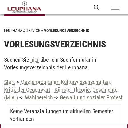
LEUPHANA
SERVICE
VORLESUNGSVERZEICHNIS
VORLESUNGSVERZEICHNIS
Suchen Sie
hier
über ein Suchformular im
Vorlesungsverzeichnis der Leuphana.
Start
>
Masterprogramm Kulturwissenschaften:
Kritik der Gegenwart - Künste, Theorie, Geschichte
(M.A.)
->
Wahlbereich
->
Gewalt und sozialer Protest
Keine Veranstaltungen im aktuellen Semester
vorhanden