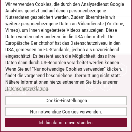
Wir verwenden Cookies, die durch den Analysedienst Google
Analytics gesetzt und auf denen personenbezogene
Nutzerdaten gespeichert werden. Zudem übermitteln wir
weitere personenbezogene Daten an Videodienste (YouTube,
Timo Leder
/
30.06.2024
Vimeo), um Ihnen eingebettete Videos anzuzeigen. Diese
Daten werden unter anderem in die USA übermittelt. Der
Europäische Gerichtshof hat das Datenschutzniveau in den
USA, gemessen an EU-Standards, jedoch als unzureichend
eingeschätzt. Es besteht auch die Möglichkeit, dass Ihre
Daten dann durch US-Behörden verarbeitet werden können.
KONTAKT
Wenn Sie auf "Nur notwendige Cookies verwenden" klicken,
findet die vorgehend beschriebene Übermittlung nicht statt.
LEUPHANA ALS ARBEITGEBER
Nähere Informationen hierzu entnehmen Sie bitte unserer
INTRANET
Datenschutzerklärung
.
IMPRESSUM
Cookie-Einstellungen
DATENSCHUTZ
BARRIEREFREIHEIT
Nur notwendige Cookies verwenden.
COOKIE-EINSTELLUNGEN
Ich bin damit einverstanden.