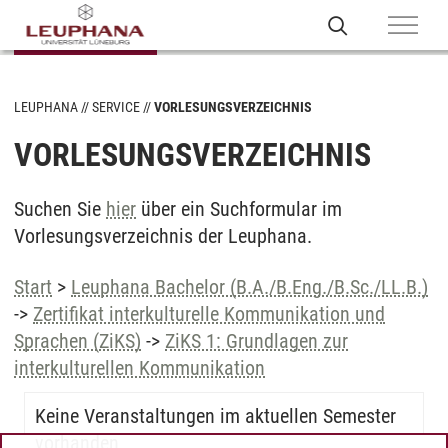
LEUPHANA
SERVICE
VORLESUNGSVERZEICHNIS
VORLESUNGSVERZEICHNIS
Suchen Sie
hier
über ein Suchformular im
Vorlesungsverzeichnis der Leuphana.
Start
>
Leuphana Bachelor (B.A./B.Eng./B.Sc./LL.B.)
->
Zertifikat interkulturelle Kommunikation und
Sprachen (ZiKS)
->
ZiKS 1: Grundlagen zur
interkulturellen Kommunikation
Keine Veranstaltungen im aktuellen Semester
vorhanden