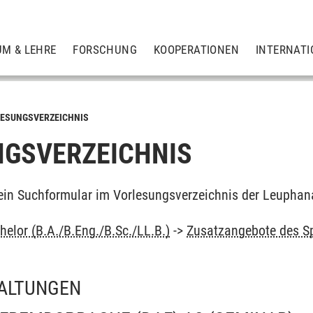
UM & LEHRE
FORSCHUNG
KOOPERATIONEN
INTERNATI
ESUNGSVERZEICHNIS
GSVERZEICHNIS
ein Suchformular im Vorlesungsverzeichnis der Leuphan
elor (B.A./B.Eng./B.Sc./LL.B.)
->
Zusatzangebote des S
ALTUNGEN