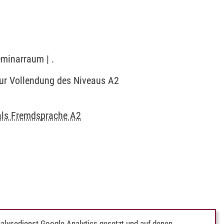
eminarraum | .
zur Vollendung des Niveaus A2
als Fremdsprache A2
zur Vollendung des Niveaus A2
alysedienst Google Analytics gesetzt und auf denen