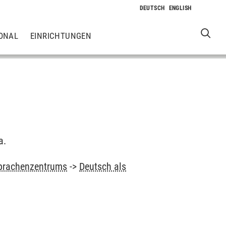
ONAL
EINRICHTUNGEN
a.
prachenzentrums
->
Deutsch als