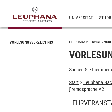
UNIVERSITÄT
STUDI
LEUPHANA
SERVICE
VORL
VORLESUNGSVERZEICHNIS
VORLESUN
Suchen Sie
hier
über 
Start
>
Leuphana Bach
Fremdsprache A2
LEHRVERANST