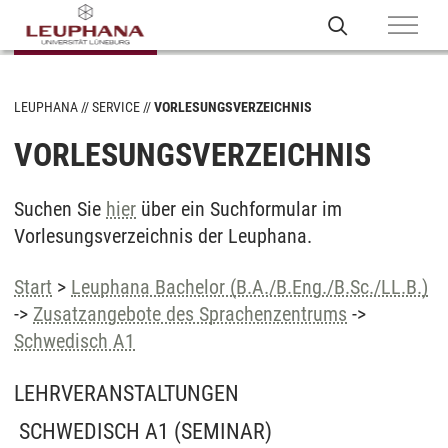
LEUPHANA
SERVICE
VORLESUNGSVERZEICHNIS
VORLESUNGSVERZEICHNIS
Suchen Sie
hier
über ein Suchformular im
Vorlesungsverzeichnis der Leuphana.
Start
>
Leuphana Bachelor (B.A./B.Eng./B.Sc./LL.B.)
->
Zusatzangebote des Sprachenzentrums
->
Schwedisch A1
LEHRVERANSTALTUNGEN
SCHWEDISCH A1
(SEMINAR)