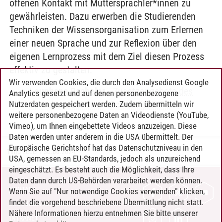
offenen Kontakt mit Muttersprachler*innen zu
gewährleisten. Dazu erwerben die Studierenden
Techniken der Wissensorganisation zum Erlernen
einer neuen Sprache und zur Reflexion über den
eigenen Lernprozess mit dem Ziel diesen Prozess
effektiv zu gestalten.
Wir verwenden Cookies, die durch den Analysedienst Google
Leuphana Bachelor
-
Zusatzangebote des
Analytics gesetzt und auf denen personenbezogene
Sprachenzentrums
-
Schwedisch A1
Nutzerdaten gespeichert werden. Zudem übermitteln wir
weitere personenbezogene Daten an Videodienste (YouTube,
Vimeo), um Ihnen eingebettete Videos anzuzeigen. Diese
Daten werden unter anderem in die USA übermittelt. Der
Europäische Gerichtshof hat das Datenschutzniveau in den
Timo Leder
/
30.06.2024
USA, gemessen an EU-Standards, jedoch als unzureichend
eingeschätzt. Es besteht auch die Möglichkeit, dass Ihre
Daten dann durch US-Behörden verarbeitet werden können.
KONTAKT
Wenn Sie auf "Nur notwendige Cookies verwenden" klicken,
findet die vorgehend beschriebene Übermittlung nicht statt.
LEUPHANA ALS ARBEITGEBER
Nähere Informationen hierzu entnehmen Sie bitte unserer
INTRANET