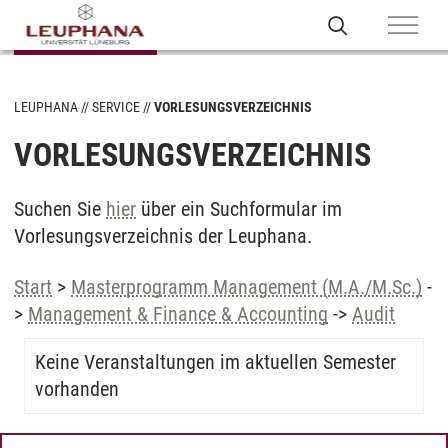
LEUPHANA
SERVICE
VORLESUNGSVERZEICHNIS
VORLESUNGSVERZEICHNIS
Suchen Sie
hier
über ein Suchformular im
Vorlesungsverzeichnis der Leuphana.
Start
>
Masterprogramm Management (M.A./M.Sc.)
-
>
Management & Finance & Accounting
->
Audit
Keine Veranstaltungen im aktuellen Semester
vorhanden