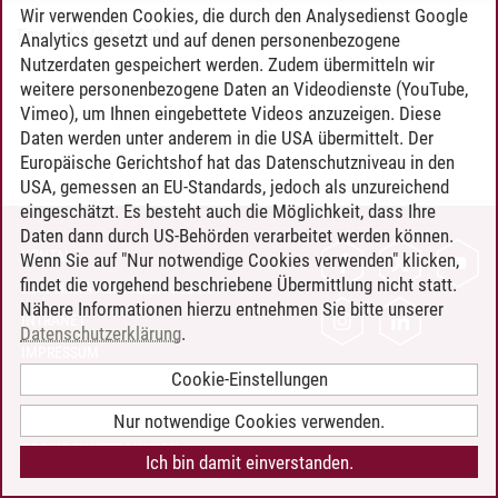
Wir verwenden Cookies, die durch den Analysedienst Google
Timo Leder
/
30.06.2024
Analytics gesetzt und auf denen personenbezogene
Nutzerdaten gespeichert werden. Zudem übermitteln wir
weitere personenbezogene Daten an Videodienste (YouTube,
Vimeo), um Ihnen eingebettete Videos anzuzeigen. Diese
Daten werden unter anderem in die USA übermittelt. Der
Europäische Gerichtshof hat das Datenschutzniveau in den
USA, gemessen an EU-Standards, jedoch als unzureichend
eingeschätzt. Es besteht auch die Möglichkeit, dass Ihre
Daten dann durch US-Behörden verarbeitet werden können.
KONTAKT
Wenn Sie auf "Nur notwendige Cookies verwenden" klicken,
findet die vorgehend beschriebene Übermittlung nicht statt.
LEUPHANA ALS ARBEITGEBER
Nähere Informationen hierzu entnehmen Sie bitte unserer
INTRANET
Datenschutzerklärung
.
IMPRESSUM
Cookie-Einstellungen
DATENSCHUTZ
BARRIEREFREIHEIT
Nur notwendige Cookies verwenden.
COOKIE-EINSTELLUNGEN
Ich bin damit einverstanden.