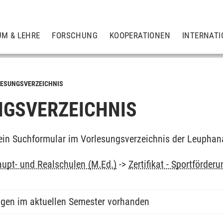
UM & LEHRE
FORSCHUNG
KOOPERATIONEN
INTERNATI
ESUNGSVERZEICHNIS
GSVERZEICHNIS
ein Suchformular im Vorlesungsverzeichnis der Leuphan
upt- und Realschulen (M.Ed.)
->
Zertifikat - Sportförderu
ngen im aktuellen Semester vorhanden