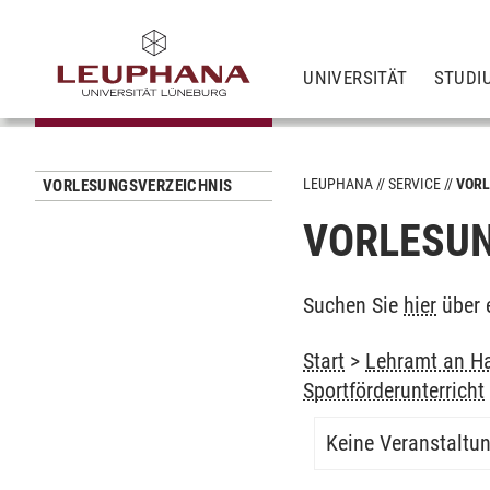
UNIVERSITÄT
STUDI
LEUPHANA
SERVICE
VORL
VORLESUNGSVERZEICHNIS
VORLESUN
Suchen Sie
hier
über 
Start
>
Lehramt an Ha
Sportförderunterricht
Keine Veranstaltu