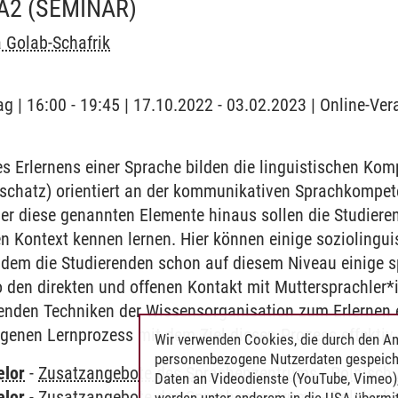
A2
(SEMINAR)
 Golab-Schafrik
g | 16:00 - 19:45 | 17.10.2022 - 03.02.2023 | Online-Ver
 Erlernens einer Sprache bilden die linguistischen Ko
chatz) orientiert an der kommunikativen Sprachkompet
r diese genannten Elemente hinaus sollen die Studieren
en Kontext kennen lernen. Hier können einige sozioling
ndem die Studierenden schon auf diesem Niveau einige sp
 den direkten und offenen Kontakt mit Muttersprachler*
renden Techniken der Wissensorganisation zum Erlernen 
igenen Lernprozess mit dem Ziel diesen Prozess effektiv 
Wir verwenden Cookies, die durch den An
personenbezogene Nutzerdaten gespeich
elor
-
Zusatzangebote des Sprachenzentrums
-
Polnisch
Daten an Videodienste (YouTube, Vimeo),
elor
-
Zusatzangebote des Sprachenzentrums
-
Polnisch
werden unter anderem in die USA übermit