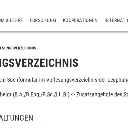
UM & LEHRE
FORSCHUNG
KOOPERATIONEN
INTERNATI
ESUNGSVERZEICHNIS
GSVERZEICHNIS
ein Suchformular im Vorlesungsverzeichnis der Leuphan
elor (B.A./B.Eng./B.Sc./LL.B.)
->
Zusatzangebote des S
ALTUNGEN