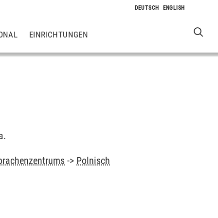
ONAL
EINRICHTUNGEN
a.
prachenzentrums
->
Polnisch