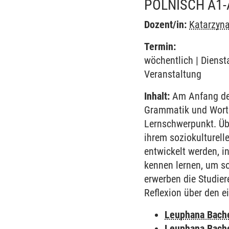
POLNISCH A1-
Dozent/in:
Katarzyna
Termin:
wöchentlich | Diensta
Veranstaltung
Inhalt:
Am Anfang des
Grammatik und Worts
Lernschwerpunkt. Übe
ihrem soziokulturell
entwickelt werden, i
kennen lernen, um so
erwerben die Studie
Reflexion über den e
Leuphana Bach
Leuphana Bach