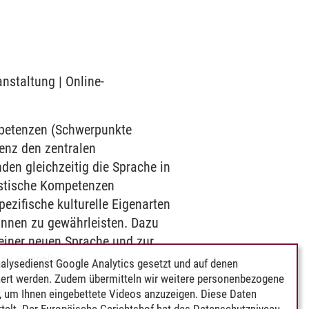
anstaltung | Online-
mpetenzen (Schwerpunkte
enz den zentralen
den gleichzeitig die Sprache in
uistische Kompetenzen
ezifische kulturelle Eigenarten
innen zu gewährleisten. Dazu
einer neuen Sprache und zur
zu gestalten.
alysedienst Google Analytics gesetzt und auf denen
ert werden. Zudem übermitteln wir weitere personenbezogene
 A1
 um Ihnen eingebettete Videos anzuzeigen. Diese Daten
 A2.1
telt. Der Europäische Gerichtshof hat das Datenschutzniveau