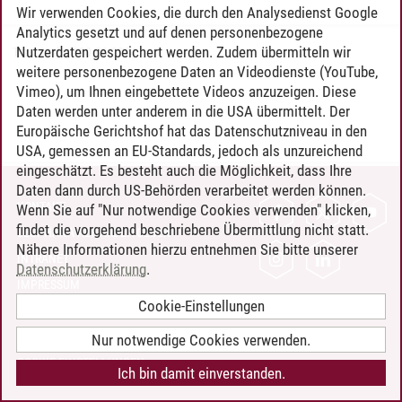
Wir verwenden Cookies, die durch den Analysedienst Google
Analytics gesetzt und auf denen personenbezogene
Nutzerdaten gespeichert werden. Zudem übermitteln wir
Timo Leder
/
30.06.2024
weitere personenbezogene Daten an Videodienste (YouTube,
Vimeo), um Ihnen eingebettete Videos anzuzeigen. Diese
Daten werden unter anderem in die USA übermittelt. Der
Europäische Gerichtshof hat das Datenschutzniveau in den
USA, gemessen an EU-Standards, jedoch als unzureichend
eingeschätzt. Es besteht auch die Möglichkeit, dass Ihre
Daten dann durch US-Behörden verarbeitet werden können.
KONTAKT
Wenn Sie auf "Nur notwendige Cookies verwenden" klicken,
findet die vorgehend beschriebene Übermittlung nicht statt.
LEUPHANA ALS ARBEITGEBER
Nähere Informationen hierzu entnehmen Sie bitte unserer
INTRANET
Datenschutzerklärung
.
IMPRESSUM
Cookie-Einstellungen
DATENSCHUTZ
BARRIEREFREIHEIT
Nur notwendige Cookies verwenden.
COOKIE-EINSTELLUNGEN
Ich bin damit einverstanden.