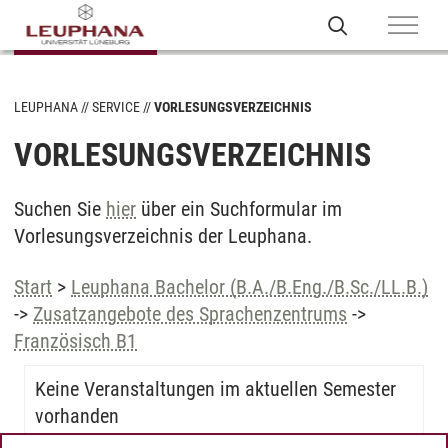
LEUPHANA
SERVICE
VORLESUNGSVERZEICHNIS
VORLESUNGSVERZEICHNIS
Suchen Sie
hier
über ein Suchformular im
Vorlesungsverzeichnis der Leuphana.
Start
>
Leuphana Bachelor (B.A./B.Eng./B.Sc./LL.B.)
->
Zusatzangebote des Sprachenzentrums
->
Französisch B1
Keine Veranstaltungen im aktuellen Semester
vorhanden